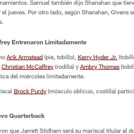
renamientos. Samuel también dijo Shanahan que tien
 el jueves. Por otro lado, según Shanahan, Givens s
s.
rey Entrenaron Limitadamente
omo
Arik Armstead
(pie, tobillo),
Kerry Hyder Jr.
(tobill
,
Christian McCaffrey
(rodilla) y
Ambry Thomas
(tobil
ctica del miércoles limitadamente.
riscal
Brock Purdy
(músculo oblicuo, costilla) parti
vo Quarterback
on que Jarrett Stidham será su mariscal titular el 