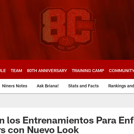
ULE
TEAM
80TH ANNIVERSARY
TRAINING CAMP
COMMUNIT
Niners Notes
Ask Briana!
Stats and Facts
Rankings an
an los Entrenamientos Para Enf
rs con Nuevo Look