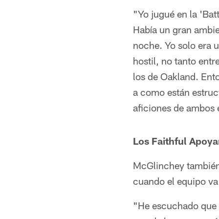
"Yo jugué en la 'Bat
Había un gran ambien
noche. Yo solo era u
hostil, no tanto entr
los de Oakland. Ent
a como están estruc
aficiones de ambos e
Los Faithful Apoy
McGlinchey también 
cuando el equipo va 
"He escuchado que (