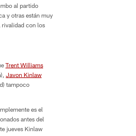
umbo al partido
ica y otras están muy
 rivalidad con los
ue
Trent Williams
a),
Javon Kinlaw
d) tampoco
simplemente es el
sionados antes del
ste jueves Kinlaw