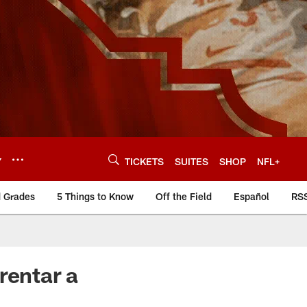
Y
TICKETS
SUITES
SHOP
NFL+
d Grades
5 Things to Know
Off the Field
Español
RS
rentar a