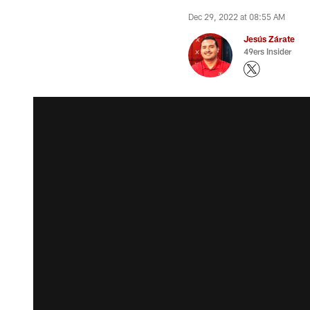
Dec 29, 2022 at 08:55 AM
Jesús Zárate
49ers Insider