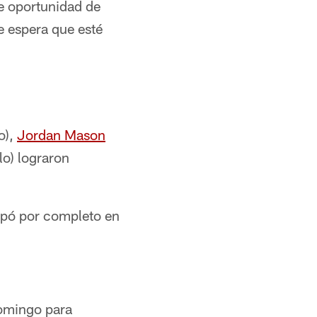
e oportunidad de
e espera que esté
o),
Jordan Mason
lo) lograron
cipó por completo en
domingo para