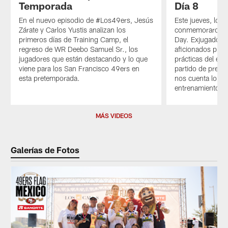
Temporada
Día 8
En el nuevo episodio de #Los49ers, Jesús
Este jueves, los
Zárate y Carlos Yustis analizan los
conmemoraron a 
primeros días de Training Camp, el
Day. Exjugadores,
regreso de WR Deebo Samuel Sr., los
aficionados pres
jugadores que están destacando y lo que
prácticas del eq
viene para los San Francisco 49ers en
partido de prete
esta pretemporada.
nos cuenta lo m
entrenamientos.
Pause
Play
MÁS VIDEOS
Galerías de Fotos