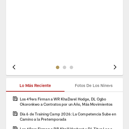
Pause
Play
Lo Más Reciente
Fotos De Los Niners
Los 49ers Firman a WR KhaDarel Hodge, DL Ogbo
Okoronkwo a Contratos por un Año, Más Movimientos
Día 6 de Training Camp 2026: La Competencia Sube en
Camino a la Pretemporada
Los 49ers Firman a RB Khalil Herbert y DL Titus Leo a