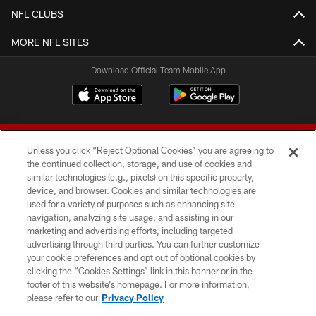
NFL CLUBS
MORE NFL SITES
Download Official Team Mobile App
Unless you click “Reject Optional Cookies” you are agreeing to
the continued collection, storage, and use of cookies and
similar technologies (e.g., pixels) on this specific property,
device, and browser. Cookies and similar technologies are
© 2026 Forty Niners Football Company LLC
used for a variety of purposes such as enhancing site
navigation, analyzing site usage, and assisting in our
TERMS AND CONDITIONS
marketing and advertising efforts, including targeted
advertising through third parties. You can further customize
PRIVACY POLICY
your cookie preferences and opt out of optional cookies by
clicking the “Cookies Settings” link in this banner or in the
ACCESSIBILITY
footer of this website’s homepage. For more information,
CONTACT US
please refer to our
Privacy Policy