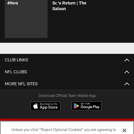
49ers
Sr.'s Return | The
Saloon
CLUB LINKS
NFL CLUBS
MORE NFL SITES
Download Official Team Mobile App
Unless you click “Reject Optional Cookies” you are agreeing to