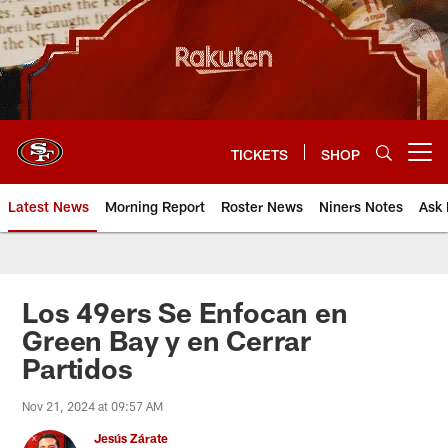
Skip
to
main
content
TICKETS
SHOP
Open menu button
Latest News
Morning Report
Roster News
Niners Notes
Ask 
Los 49ers Se Enfocan en
Green Bay y en Cerrar
Partidos
Nov 21, 2024 at 09:57 AM
Jesús Zárate