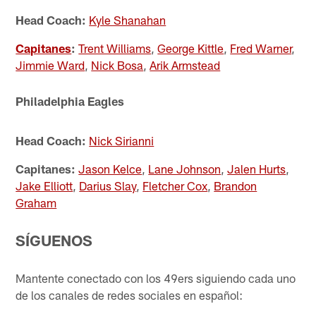
Head Coach:
Kyle Shanahan
Capitanes
:
Trent Williams
,
George Kittle
,
Fred Warner
,
Jimmie Ward
,
Nick Bosa
,
Arik Armstead
Philadelphia Eagles
Head Coach:
Nick Sirianni
Capitanes:
Jason Kelce
,
Lane Johnson
,
Jalen Hurts
,
Jake Elliott
,
Darius Slay
,
Fletcher Cox
,
Brandon
Graham
SÍGUENOS
Mantente conectado con los 49ers siguiendo cada uno
de los canales de redes sociales en español: