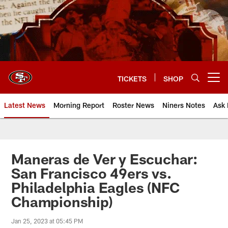
Skip
to
main
content
TICKETS
SHOP
Open menu button
Latest News
Morning Report
Roster News
Niners Notes
Ask 
Maneras de Ver y Escuchar:
San Francisco 49ers vs.
Philadelphia Eagles (NFC
Championship)
Jan 25, 2023 at 05:45 PM