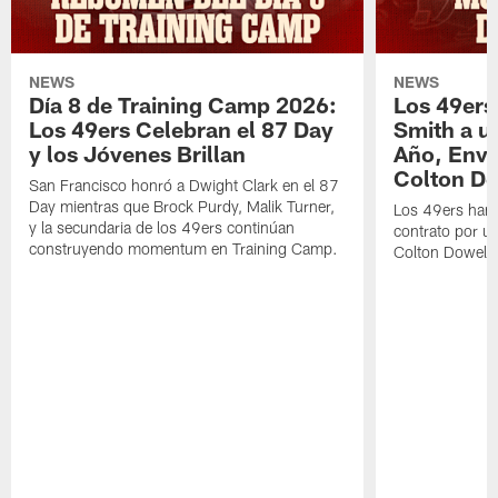
NEWS
NEWS
Día 8 de Training Camp 2026:
Los 49ers
Los 49ers Celebran el 87 Day
Smith a u
y los Jóvenes Brillan
Año, Enví
Colton Do
San Francisco honró a Dwight Clark en el 87
Day mientras que Brock Purdy, Malik Turner,
Los 49ers han 
y la secundaria de los 49ers continúan
contrato por u
construyendo momentum en Training Camp.
Colton Dowell.