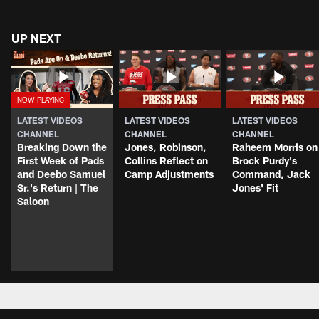
UP NEXT
LATEST VIDEOS
LATEST VIDEOS
LATEST VIDEOS
CHANNEL
CHANNEL
CHANNEL
Breaking Down the
Jones, Robinson,
Raheem Morris on
First Week of Pads
Collins Reflect on
Brock Purdy's
and Deebo Samuel
Camp Adjustments
Command, Jack
Sr.'s Return | The
Jones' Fit
Saloon