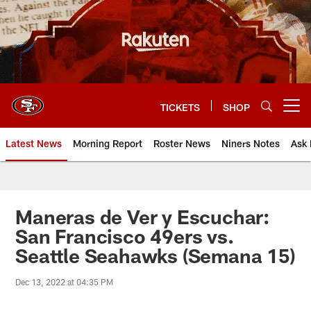
Skip
to
main
content
TICKETS
SHOP
Open menu button
Latest News
Morning Report
Roster News
Niners Notes
Ask 
Maneras de Ver y Escuchar:
San Francisco 49ers vs.
Seattle Seahawks (Semana 15)
Dec 13, 2022 at 04:35 PM