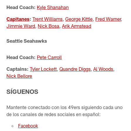
Head Coach:
Kyle Shanahan
Capitanes
:
Trent Williams
,
George Kittle
,
Fred Warner
,
Jimmie Ward
,
Nick Bosa
,
Arik Armstead
Seattle Seahawks
Head Coach:
Pete Carroll
Captains:
Tyler Lockett
,
Quandre Diggs
,
Al Woods
,
Nick Bellore
SÍGUENOS
Mantente conectado con los 49ers siguiendo cada uno
de los canales de redes sociales en español:
Facebook