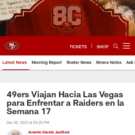
Skip
to
main
content
TICKETS
SHOP
Open menu button
Latest News
Morning Report
Roster News
Niners Notes
Ask 
49ers Viajan Hacia Las Vegas
para Enfrentar a Raiders en la
Semana 17
Dec 30, 2022 at 03:25 PM
Arsenio Gárate Jauffred