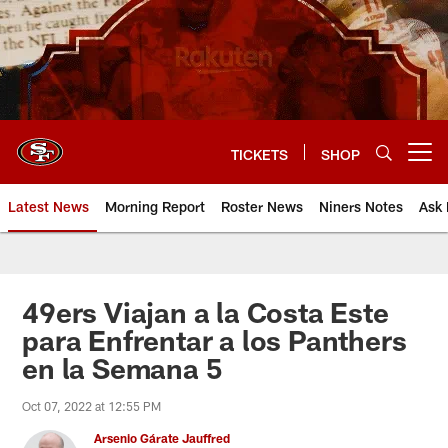
Skip
to
main
content
TICKETS
SHOP
Open menu button
Latest News
Morning Report
Roster News
Niners Notes
Ask 
49ers Viajan a la Costa Este
para Enfrentar a los Panthers
en la Semana 5
Oct 07, 2022 at 12:55 PM
Arsenio Gárate Jauffred