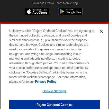
Download Official Team Mobile App
Unless you click “Reject Optional Cookies” you are agreeing to
the continued collection, storage, and use of cookies and
similar technologies (e.g., pixels) on this specific property,
device, and browser. Cookies and similar technologies are
© 2026 Forty Niners Football Company LLC
used for a variety of purposes such as enhancing site
navigation, analyzing site usage, and assisting in our
TERMS AND CONDITIONS
marketing and advertising efforts, including targeted
advertising through third parties. You can further customize
PRIVACY POLICY
your cookie preferences and opt out of optional cookies by
clicking the “Cookies Settings” link in this banner or in the
ACCESSIBILITY
footer of this website’s homepage. For more information,
CONTACT US
please refer to our
Privacy Policy
AD CHOICES
Cookie Settings
YOUR PRIVACY CHOICES
COOKIE SETTINGS
Reject Optional Cookies