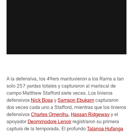
A la defensiva, los 49ers mantuvieron a los Rams a tan
solo 257 yardas totales y capturaron al mariscal de
campo Matthew Stafford siete veces. Los linieros
defensivos
Nick Bosa
y
Samson Ebukam
capturaron
dos veces cada uno a Stafford, mientras que los linieros
defensivos
Charles Omenihu
,
Hassan Ridgeway
y el
apoyador
Deommodore Lenoir
registraron su primera
captura de la temporada. El profundo
Talanoa Hufanga