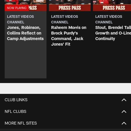
LATEST VIDEOS
LATEST VIDEOS
LATEST VIDEOS
CHANNEL
CHANNEL
CHANNEL
Jones, Robinson,
Raheem Morris on
Stout, Brendel Tal
Collins Reflect on
Brock Purdy's
Growth and O-Lin
Camp Adjustments
Command, Jack
Continuity
Jones' Fit
CLUB LINKS
NFL CLUBS
MORE NFL SITES