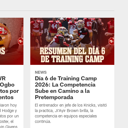
NEWS
WR
Día 6 de Training Camp
 Ogbo
2026: La Competencia
tos por
Sube en Camino a la
entos
Pretemporada
iaron hoy
El entrenador en jefe de los Knicks, visitó
l Hodge y
la practica, Ji'Ayir Brown brilla, la
tos por un
competencia en equipos especiales
oster, el
continúa.
vin Givens