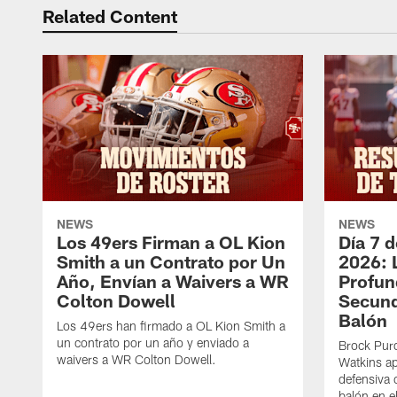
Related Content
NEWS
NEWS
Los 49ers Firman a OL Kion
Día 7 
Smith a un Contrato por Un
2026: 
Año, Envían a Waivers a WR
Profun
Colton Dowell
Secund
Balón
Los 49ers han firmado a OL Kion Smith a
un contrato por un año y enviado a
Brock Purd
waivers a WR Colton Dowell.
Watkins ap
defensiva 
balón en e