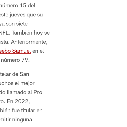
 número 15 del
ste jueves que su
ya son siete
 NFL. También hoy se
ista. Anteriormente,
eebo Samuel
en el
o número 79.
stelar de San
uchos el mejor
ido llamado al Pro
ro. En 2022,
ién fue titular en
mitir ninguna