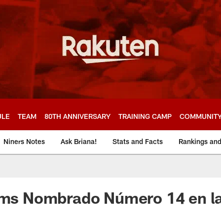
ULE
TEAM
80TH ANNIVERSARY
TRAINING CAMP
COMMUNIT
Niners Notes
Ask Briana!
Stats and Facts
Rankings an
ams Nombrado Número 14 en la