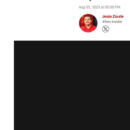
Aug 03, 2023 at 05:00 PM
Jesús Zárate
49ers Insider