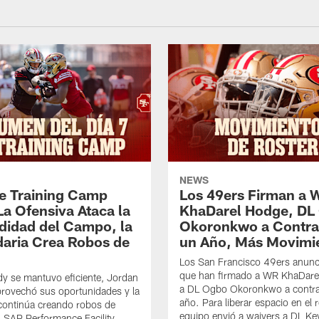
NEWS
de Training Camp
Los 49ers Firman a 
La Ofensiva Ataca la
KhaDarel Hodge, DL
didad del Campo, la
Okoronkwo a Contra
aria Crea Robos de
un Año, Más Movimi
Los San Francisco 49ers anunc
que han firmado a WR KhaDare
y se mantuvo eficiente, Jordan
a DL Ogbo Okoronkwo a contra
rovechó sus oportunidades y la
año. Para liberar espacio en el r
continúa creando robos de
equipo envió a waivers a DL Ke
l SAP Performance Facility.