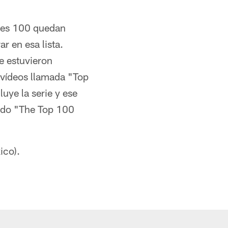
ores 100 quedan
r en esa lista.
e estuvieron
 vídeos llamada "Top
uye la serie y ese
ado "The Top 100
ico).