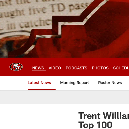
Skip
to
main
content
NEWS
VIDEO
PODCASTS
PHOTOS
SCHED
Latest News
Morning Report
Roster News
Trent Willi
Top 100