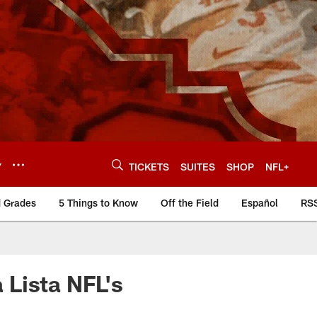
Y
TICKETS
SUITES
SHOP
NFL+
d Grades
5 Things to Know
Off the Field
Español
RS
 Lista NFL's