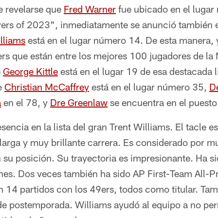
e revelarse que
Fred Warner
fue ubicado en el lugar
ers of 2023", inmediatamente se anunció también e
lliams
está en el lugar número 14. De esta manera, 
ers que están entre los mejores 100 jugadores de la
e
George Kittle
está en el lugar 19 de esa destacada l
e
Christian McCaffrey
está en el lugar número 35,
D
a
en el 78, y
Dre Greenlaw
se encuentra en el puest
esencia en la lista del gran Trent Williams. El tacle e
larga y muy brillante carrera. Es considerado por m
 su posición. Su trayectoria es impresionante. Ha s
nes. Dos veces también ha sido AP First-Team All-P
n 14 partidos con los 49ers, todos como titular. Tamb
 de postemporada. Williams ayudó al equipo a no per