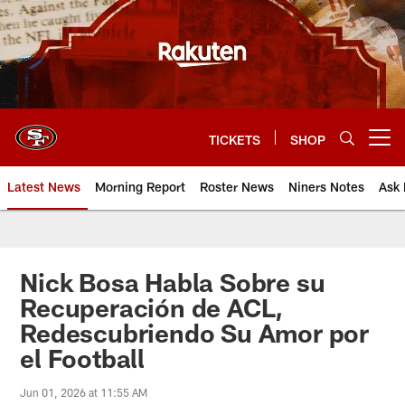
Skip
to
main
content
TICKETS
SHOP
Open menu button
Latest News
Morning Report
Roster News
Niners Notes
Ask 
Nick Bosa Habla Sobre su
Recuperación de ACL,
Redescubriendo Su Amor por
el Football
Jun 01, 2026 at 11:55 AM