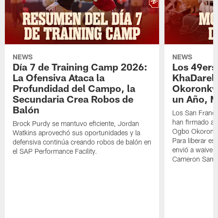
NEWS
NEWS
Día 7 de Training Camp 2026:
Los 49ers
La Ofensiva Ataca la
KhaDarel
Profundidad del Campo, la
Okoronkw
Secundaria Crea Robos de
un Año, 
Balón
Los San Franci
han firmado a
Brock Purdy se mantuvo eficiente, Jordan
Ogbo Okoronkw
Watkins aprovechó sus oportunidades y la
Para liberar esp
defensiva continúa creando robos de balón en
envió a waiver
el SAP Performance Facility.
Cameron Samp