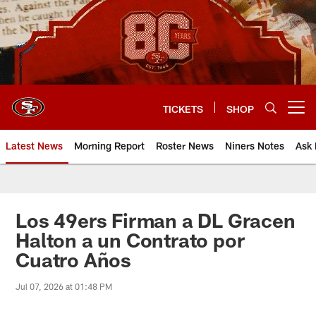
Skip
to
main
content
TICKETS
SHOP
Open menu button
Latest News
Morning Report
Roster News
Niners Notes
Ask 
Los 49ers Firman a DL Gracen
Halton a un Contrato por
Cuatro Años
Jul 07, 2026 at 01:48 PM