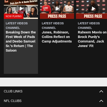
LATEST VIDEOS
LATEST VIDEOS
LATEST VIDEOS
CHANNEL
CHANNEL
CHANNEL
Breaking Down the
Jones, Robinson,
Raheem Morris on
First Week of Pads
Collins Reflect on
Brock Purdy's
and Deebo Samuel
Camp Adjustments
Command, Jack
Sr.'s Return | The
Jones' Fit
Saloon
CLUB LINKS
NFL CLUBS