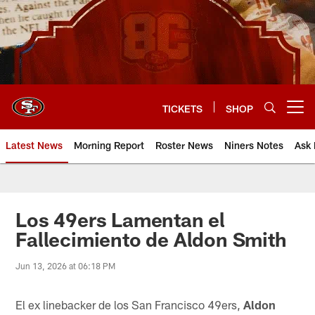
Skip
to
main
content
TICKETS
SHOP
Open menu button
Latest News
Morning Report
Roster News
Niners Notes
Ask 
Los 49ers Lamentan el
Fallecimiento de Aldon Smith
Jun 13, 2026 at 06:18 PM
El ex linebacker de los San Francisco 49ers,
Aldon