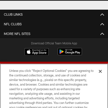
CLUB LINKS
NFL CLUBS
MORE NFL SITES
Download Official Team Mobile App
Unless you click “Reject Optional Cookies” you are agreeing to
the continued collection, storage, and use of cookies and
similar technologies (e.g., pixels) on this specific property,
device, and browser. Cookies and similar technologies are
© 2026 Forty Niners Football Company LLC
used for a variety of purposes such as enhancing site
navigation, analyzing site usage, and assisting in our
TERMS AND CONDITIONS
marketing and advertising efforts, including targeted
advertising through third parties. You can further customize
PRIVACY POLICY
your cookie preferences and opt out of optional cookies by