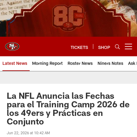
Skip
to
main
content
TICKETS
SHOP
Open menu button
Latest News
Morning Report
Roster News
Niners Notes
Ask 
La NFL Anuncia las Fechas
para el Training Camp 2026 de
los 49ers y Prácticas en
Conjunto
Jun 22, 2026 at 10:42 AM