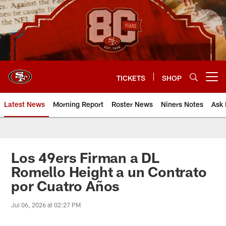
Skip
to
main
content
TICKETS
SHOP
Open menu button
Latest News
Morning Report
Roster News
Niners Notes
Ask 
Los 49ers Firman a DL
Romello Height a un Contrato
por Cuatro Años
Jul 06, 2026 at 02:27 PM