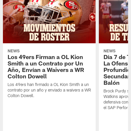
NEWS
NEWS
Los 49ers Firman a OL Kion
Día 7 de 
Smith a un Contrato por Un
La Ofensi
Año, Envían a Waivers a WR
Profundid
Colton Dowell
Secundari
Balón
Los 49ers han firmado a OL Kion Smith a un
contrato por un año y enviado a waivers a WR
Brock Purdy se
Colton Dowell.
Watkins aprove
defensiva cont
el SAP Performa