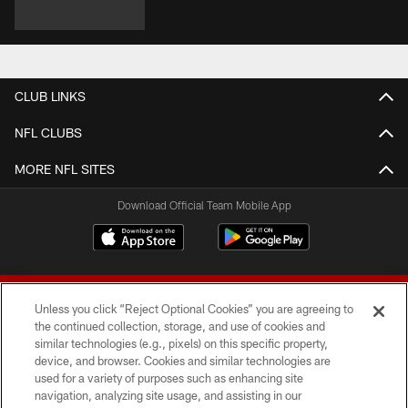
CLUB LINKS
NFL CLUBS
MORE NFL SITES
Download Official Team Mobile App
Unless you click “Reject Optional Cookies” you are agreeing to
the continued collection, storage, and use of cookies and
similar technologies (e.g., pixels) on this specific property,
device, and browser. Cookies and similar technologies are
© 2026 Forty Niners Football Company LLC
used for a variety of purposes such as enhancing site
navigation, analyzing site usage, and assisting in our