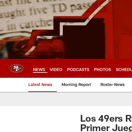
Skip
to
main
content
NEWS
VIDEO
PODCASTS
PHOTOS
SCHED
Latest News
Morning Report
Roster News
Los 49ers R
Primer Jue