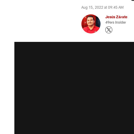
Aug 15, 2022 at 09:45 AM
Jesús Zárate
49ers Insider