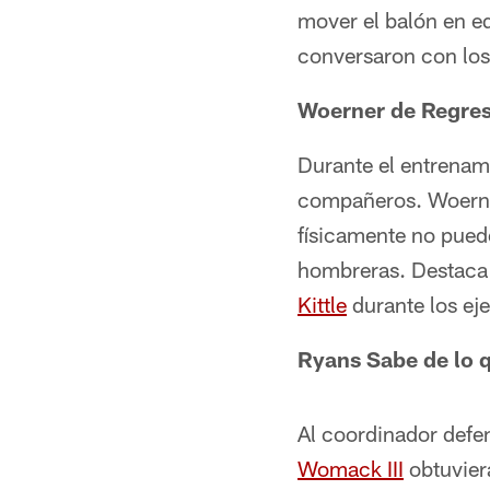
mover el balón en eq
conversaron con lo
Woerner de Regre
Durante el entrenami
compañeros. Woerner
físicamente no pued
hombreras. Destaca
Kittle
durante los eje
Ryans Sabe de lo 
Al coordinador defe
Womack III
obtuvier