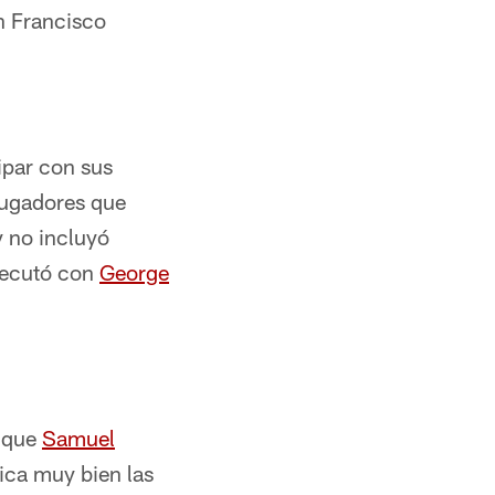
an Francisco
ipar con sus
jugadores que
y no incluyó
ecutó con
George
ó que
Samuel
ica muy bien las