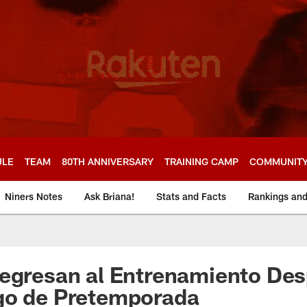
ULE
TEAM
80TH ANNIVERSARY
TRAINING CAMP
COMMUNIT
Niners Notes
Ask Briana!
Stats and Facts
Rankings an
egresan al Entrenamiento Des
go de Pretemporada