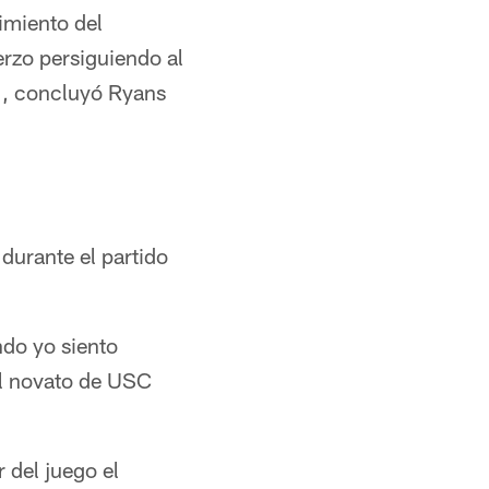
imiento del
erzo persiguiendo al
s", concluyó Ryans
durante el partido
ndo yo siento
 el novato de USC
 del juego el