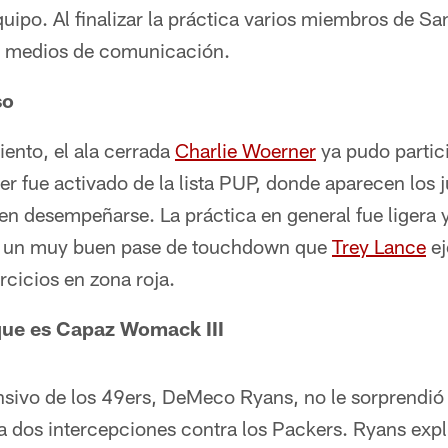
uipo. Al finalizar la práctica varios miembros de S
s medios de comunicación.
so
ento, el ala cerrada
Charlie Woerner
ya pudo partic
 fue activado de la lista PUP, donde aparecen los 
en desempeñarse. La práctica en general fue ligera 
 un muy buen pase de touchdown que
Trey Lance
ej
rcicios en zona roja.
que es Capaz Womack III
nsivo de los 49ers, DeMeco Ryans, no le sorprendi
a dos intercepciones contra los Packers. Ryans expl