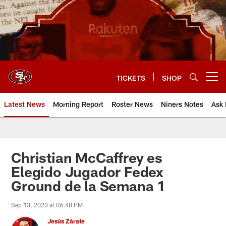
Skip
to
main
content
TICKETS
SHOP
Open menu button
Latest News
Morning Report
Roster News
Niners Notes
Ask 
Christian McCaffrey es
Elegido Jugador Fedex
Ground de la Semana 1
Sep 13, 2023 at 06:48 PM
Jesús Zárate