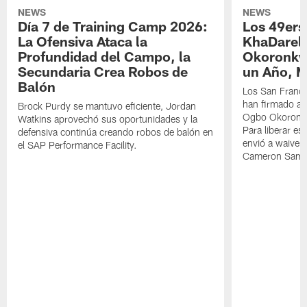
NEWS
NEWS
Día 7 de Training Camp 2026:
Los 49ers
La Ofensiva Ataca la
KhaDarel
Profundidad del Campo, la
Okoronkw
Secundaria Crea Robos de
un Año, 
Balón
Los San Franci
han firmado a
Brock Purdy se mantuvo eficiente, Jordan
Ogbo Okoronkw
Watkins aprovechó sus oportunidades y la
Para liberar esp
defensiva continúa creando robos de balón en
envió a waiver
el SAP Performance Facility.
Cameron Samp