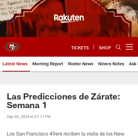
Skip
to
main
content
TICKETS
SHOP
Open menu button
Latest News
Morning Report
Roster News
Niners Notes
Ask 
Las Predicciones de Zárate:
Semana 1
Sep 04, 2024 at 07:11 PM
Los San Francisco 49ers reciben la visita de los New