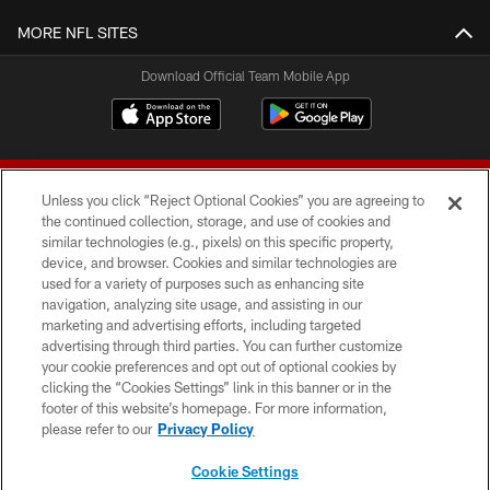
MORE NFL SITES
Download Official Team Mobile App
Unless you click “Reject Optional Cookies” you are agreeing to
the continued collection, storage, and use of cookies and
similar technologies (e.g., pixels) on this specific property,
device, and browser. Cookies and similar technologies are
© 2026 Forty Niners Football Company LLC
used for a variety of purposes such as enhancing site
navigation, analyzing site usage, and assisting in our
TERMS AND CONDITIONS
marketing and advertising efforts, including targeted
advertising through third parties. You can further customize
PRIVACY POLICY
your cookie preferences and opt out of optional cookies by
clicking the “Cookies Settings” link in this banner or in the
ACCESSIBILITY
footer of this website’s homepage. For more information,
CONTACT US
please refer to our
Privacy Policy
AD CHOICES
Cookie Settings