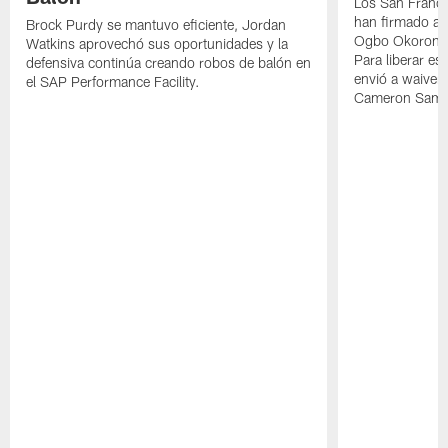
Los San Franci
han firmado a
Brock Purdy se mantuvo eficiente, Jordan
Ogbo Okoronkw
Watkins aprovechó sus oportunidades y la
Para liberar esp
defensiva continúa creando robos de balón en
envió a waiver
el SAP Performance Facility.
Cameron Samp