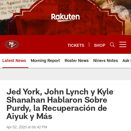
Skip
to
main
content
TICKETS
SHOP
Open menu button
Latest News
Morning Report
Roster News
Niners Notes
Ask 
Jed York, John Lynch y Kyle
Shanahan Hablaron Sobre
Purdy, la Recuperación de
Aiyuk y Más
Apr 02, 2025 at 06:42 PM