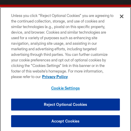
Unless you click “Reject Optional Cookies” you are agreeing to
the continued collection, storage, and use of cookies and
similar technologies (e.g., pixels) on this specific property,
device, and browser. Cookies and similar technologies are
© 2026 Forty Niners Football Company LLC
used for a variety of purposes such as enhancing site
navigation, analyzing site usage, and assisting in our
TERMS AND CONDITIONS
marketing and advertising efforts, including targeted
advertising through third parties. You can further customize
PRIVACY POLICY
your cookie preferences and opt out of optional cookies by
clicking the “Cookies Settings” link in this banner or in the
ACCESSIBILITY
footer of this website’s homepage. For more information,
CONTACT US
please refer to our
Privacy Policy
AD CHOICES
Cookie Settings
YOUR PRIVACY CHOICES
COOKIE SETTINGS
Reject Optional Cookies
PREFERENCE CENTER
Accept Cookies