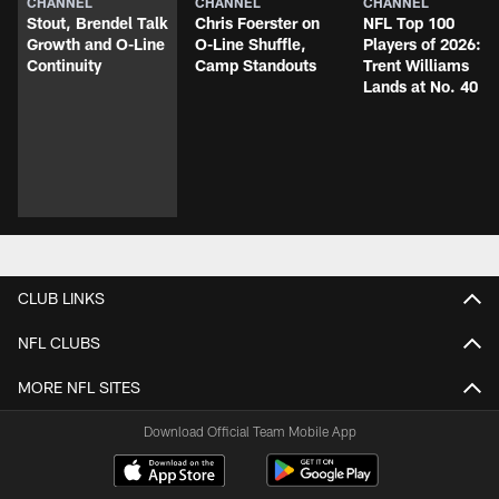
CHANNEL
CHANNEL
CHANNEL
Stout, Brendel Talk
Chris Foerster on
NFL Top 100
Growth and O-Line
O-Line Shuffle,
Players of 2026:
Continuity
Camp Standouts
Trent Williams
Lands at No. 40
CLUB LINKS
NFL CLUBS
MORE NFL SITES
Download Official Team Mobile App