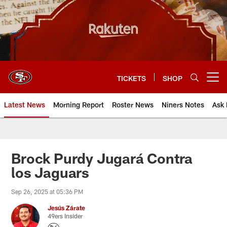
Skip
to
main
content
TICKETS
SHOP
Open menu button
Latest News
Morning Report
Roster News
Niners Notes
Ask 
Brock Purdy Jugará Contra
los Jaguars
Sep 26, 2025 at 05:36 PM
Jesús Zárate
49ers Insider