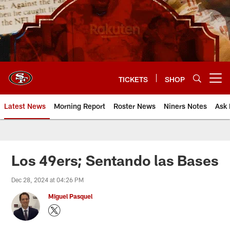
Skip
to
main
content
TICKETS
SHOP
Open menu button
Latest News
Morning Report
Roster News
Niners Notes
Ask 
Los 49ers; Sentando las Bases
Dec 28, 2024 at 04:26 PM
Miguel Pasquel