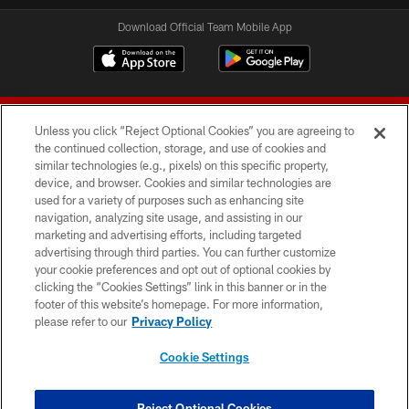
Download Official Team Mobile App
Unless you click “Reject Optional Cookies” you are agreeing to
the continued collection, storage, and use of cookies and
similar technologies (e.g., pixels) on this specific property,
device, and browser. Cookies and similar technologies are
© 2026 Forty Niners Football Company LLC
used for a variety of purposes such as enhancing site
navigation, analyzing site usage, and assisting in our
TERMS AND CONDITIONS
marketing and advertising efforts, including targeted
advertising through third parties. You can further customize
PRIVACY POLICY
your cookie preferences and opt out of optional cookies by
clicking the “Cookies Settings” link in this banner or in the
ACCESSIBILITY
footer of this website’s homepage. For more information,
CONTACT US
please refer to our
Privacy Policy
AD CHOICES
Cookie Settings
YOUR PRIVACY CHOICES
COOKIE SETTINGS
Reject Optional Cookies