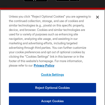
Unless you click “Reject Optional Cookies” you are agreeing to
the continued collection, storage, and use of cookies and
similar technologies (e.g., pixels) on this specific property,
device, and browser. Cookies and similar technologies are
© 2026 Forty Niners Football Company LLC
used for a variety of purposes such as enhancing site
navigation, analyzing site usage, and assisting in our
TERMS AND CONDITIONS
marketing and advertising efforts, including targeted
advertising through third parties. You can further customize
PRIVACY POLICY
your cookie preferences and opt out of optional cookies by
clicking the “Cookies Settings” link in this banner or in the
ACCESSIBILITY
footer of this website’s homepage. For more information,
CONTACT US
please refer to our
Privacy Policy
AD CHOICES
Cookie Settings
YOUR PRIVACY CHOICES
COOKIE SETTINGS
Reject Optional Cookies
PREFERENCE CENTER
Accept Cookies