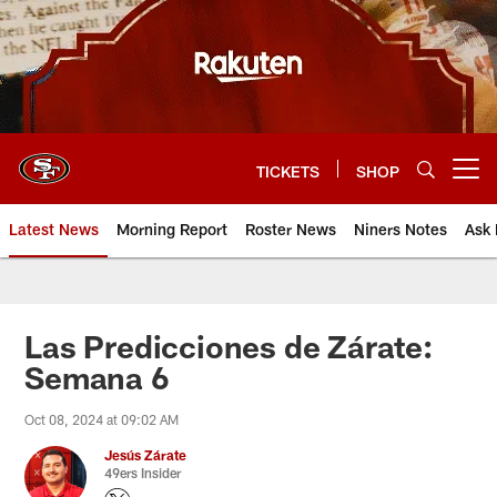
Skip
to
main
content
TICKETS
SHOP
Open menu button
Latest News
Morning Report
Roster News
Niners Notes
Ask 
Las Predicciones de Zárate:
Semana 6
Oct 08, 2024 at 09:02 AM
Jesús Zárate
49ers Insider