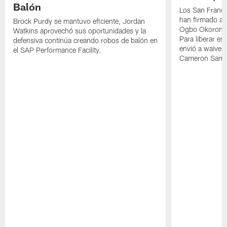
Balón
Los San Franci
han firmado a
Brock Purdy se mantuvo eficiente, Jordan
Ogbo Okoronkw
Watkins aprovechó sus oportunidades y la
Para liberar esp
defensiva continúa creando robos de balón en
envió a waiver
el SAP Performance Facility.
Cameron Samp