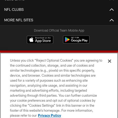
NFL CLUBS
MORE NFL SITES
Download Official Team Mobile App
Unless you click “Reject Optional Cookies” you are agreeing to
the continued collection, storage, and use of cookies and
similar technologies (e.g., pixels) on this specific property,
device, and browser. Cookies and similar technologies are
© 2026 Forty Niners Football Company LLC
used for a variety of purposes such as enhancing site
navigation, analyzing site usage, and assisting in our
TERMS AND CONDITIONS
marketing and advertising efforts, including targeted
advertising through third parties. You can further customize
PRIVACY POLICY
your cookie preferences and opt out of optional cookies by
clicking the “Cookies Settings” link in this banner or in the
ACCESSIBILITY
footer of this website’s homepage. For more information,
CONTACT US
please refer to our
Privacy Policy