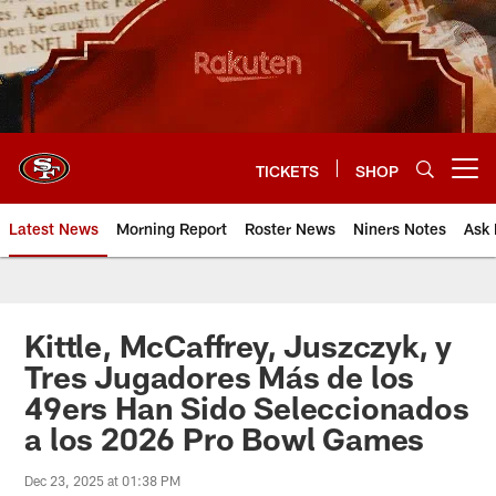
Skip
to
main
content
TICKETS
SHOP
Open menu button
Latest News
Morning Report
Roster News
Niners Notes
Ask 
Kittle, McCaffrey, Juszczyk, y
Tres Jugadores Más de los
49ers Han Sido Seleccionados
a los 2026 Pro Bowl Games
Dec 23, 2025 at 01:38 PM