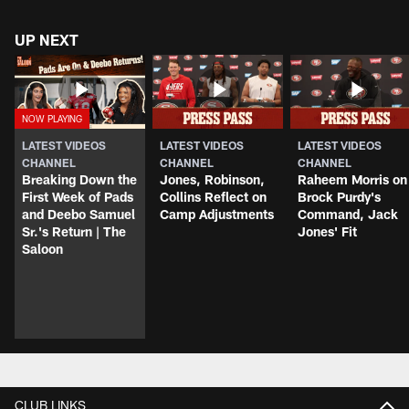
UP NEXT
LATEST VIDEOS
LATEST VIDEOS
LATEST VIDEOS
CHANNEL
CHANNEL
CHANNEL
Breaking Down the
Jones, Robinson,
Raheem Morris on
First Week of Pads
Collins Reflect on
Brock Purdy's
and Deebo Samuel
Camp Adjustments
Command, Jack
Sr.'s Return | The
Jones' Fit
Saloon
CLUB LINKS