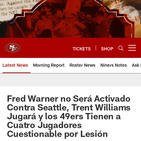
Skip
to
main
content
TICKETS
SHOP
Open menu button
Latest News
Morning Report
Roster News
Niners Notes
Ask 
Fred Warner no Será Activado
Contra Seattle, Trent Williams
Jugará y los 49ers Tienen a
Cuatro Jugadores
Cuestionable por Lesión