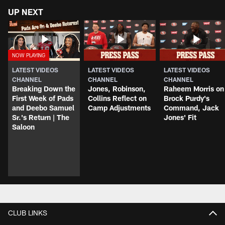
UP NEXT
LATEST VIDEOS
LATEST VIDEOS
LATEST VIDEOS
CHANNEL
CHANNEL
CHANNEL
Breaking Down the
Jones, Robinson,
Raheem Morris on
First Week of Pads
Collins Reflect on
Brock Purdy's
and Deebo Samuel
Camp Adjustments
Command, Jack
Sr.'s Return | The
Jones' Fit
Saloon
CLUB LINKS