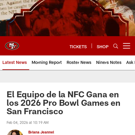
Skip
to
main
content
TICKETS
SHOP
Open menu button
Latest News
Morning Report
Roster News
Niners Notes
Ask 
El Equipo de la NFC Gana en
los 2026 Pro Bowl Games en
San Francisco
Feb 04, 2026 at 10:19 AM
Briana Jeannel