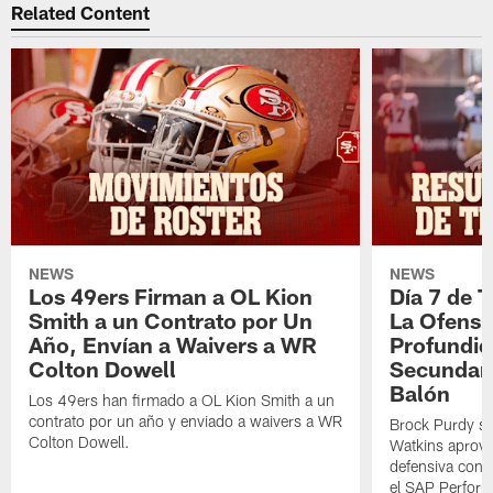
Related Content
NEWS
NEWS
Los 49ers Firman a OL Kion
Día 7 de 
Smith a un Contrato por Un
La Ofensi
Año, Envían a Waivers a WR
Profundid
Colton Dowell
Secundari
Balón
Los 49ers han firmado a OL Kion Smith a un
contrato por un año y enviado a waivers a WR
Brock Purdy se
Colton Dowell.
Watkins aprove
defensiva cont
el SAP Performa