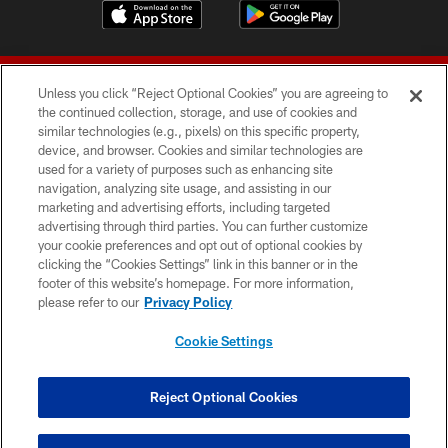
Unless you click “Reject Optional Cookies” you are agreeing to
the continued collection, storage, and use of cookies and
similar technologies (e.g., pixels) on this specific property,
device, and browser. Cookies and similar technologies are
© 2026 Forty Niners Football Company LLC
used for a variety of purposes such as enhancing site
navigation, analyzing site usage, and assisting in our
TERMS AND CONDITIONS
marketing and advertising efforts, including targeted
advertising through third parties. You can further customize
PRIVACY POLICY
your cookie preferences and opt out of optional cookies by
clicking the “Cookies Settings” link in this banner or in the
ACCESSIBILITY
footer of this website’s homepage. For more information,
CONTACT US
please refer to our
Privacy Policy
AD CHOICES
Cookie Settings
YOUR PRIVACY CHOICES
COOKIE SETTINGS
Reject Optional Cookies
PREFERENCE CENTER