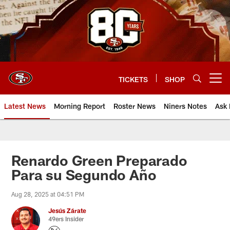
Skip
to
main
content
TICKETS
SHOP
Open menu button
Latest News
Morning Report
Roster News
Niners Notes
Ask 
Renardo Green Preparado
Para su Segundo Año
Aug 28, 2025 at 04:51 PM
Jesús Zárate
49ers Insider