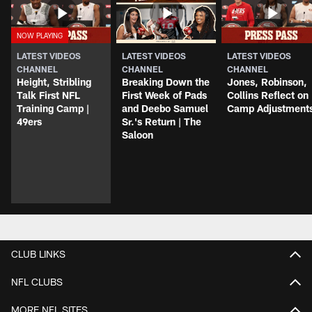
LATEST VIDEOS
LATEST VIDEOS
LATEST VIDEOS
CHANNEL
CHANNEL
CHANNEL
Height, Stribling
Breaking Down the
Jones, Robinson,
Talk First NFL
First Week of Pads
Collins Reflect on
Training Camp |
and Deebo Samuel
Camp Adjustment
49ers
Sr.'s Return | The
Saloon
CLUB LINKS
NFL CLUBS
MORE NFL SITES