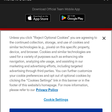
Download Official Team Mobile App
Unless you click “Reject Optional Cookies” you are agreeing to
the continued collection, storage, and use of cookies and
similar technologies (e.g., pixels) on this specific property,
device, and browser. Cookies and similar technologies are
© 2026 Forty Niners Football Company LLC
used for a variety of purposes such as enhancing site
navigation, analyzing site usage, and assisting in our
TERMS AND CONDITIONS
marketing and advertising efforts, including targeted
advertising through third parties. You can further customize
PRIVACY POLICY
your cookie preferences and opt out of optional cookies by
clicking the “Cookies Settings” link in this banner or in the
ACCESSIBILITY
footer of this website’s homepage. For more information,
CONTACT US
please refer to our
Privacy Policy
AD CHOICES
Cookie Settings
YOUR PRIVACY CHOICES