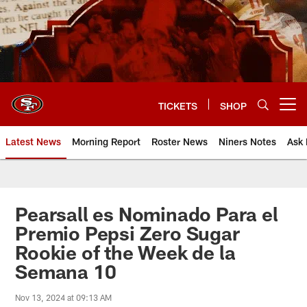
Skip
to
main
content
TICKETS
SHOP
Open menu button
Latest News
Morning Report
Roster News
Niners Notes
Ask 
Pearsall es Nominado Para el
Premio Pepsi Zero Sugar
Rookie of the Week de la
Semana 10
Nov 13, 2024 at 09:13 AM