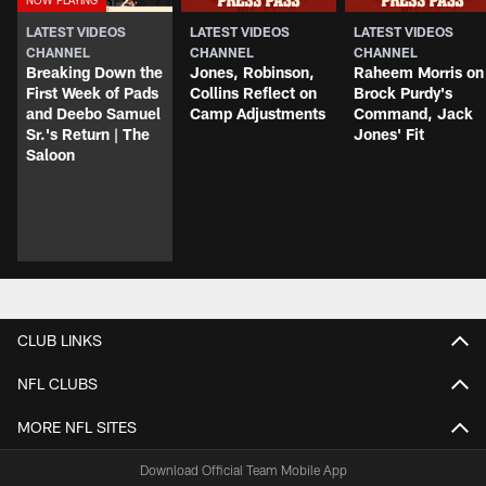
LATEST VIDEOS
LATEST VIDEOS
LATEST VIDEOS
CHANNEL
CHANNEL
CHANNEL
Breaking Down the
Jones, Robinson,
Raheem Morris on
First Week of Pads
Collins Reflect on
Brock Purdy's
and Deebo Samuel
Camp Adjustments
Command, Jack
Sr.'s Return | The
Jones' Fit
Saloon
CLUB LINKS
NFL CLUBS
MORE NFL SITES
Download Official Team Mobile App