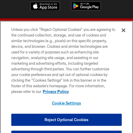
Unless you click “Reject Optional Cookies” you are agreeing to
the continued collection, storage, and use of cookies and
similar technologies (e.g., pixels) on this specific property,
device, and browser. Cookies and similar technologies are
© 2026 Forty Niners Football Company LLC
used for a variety of purposes such as enhancing site
navigation, analyzing site usage, and assisting in our
TERMS AND CONDITIONS
marketing and advertising efforts, including targeted
advertising through third parties. You can further customize
PRIVACY POLICY
your cookie preferences and opt out of optional cookies by
clicking the “Cookies Settings” link in this banner or in the
ACCESSIBILITY
footer of this website’s homepage. For more information,
CONTACT US
please refer to our
Privacy Policy
AD CHOICES
Cookie Settings
YOUR PRIVACY CHOICES
COOKIE SETTINGS
Reject Optional Cookies
PREFERENCE CENTER