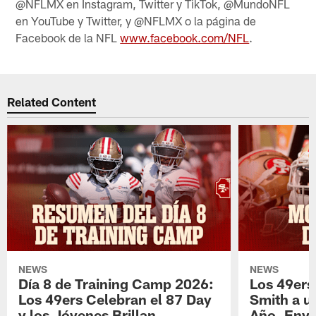
@NFLMX en Instagram, Twitter y TikTok, @MundoNFL
en YouTube y Twitter, y @NFLMX o la página de
Facebook de la NFL
www.facebook.com/NFL
.
Related Content
NEWS
NEWS
Día 8 de Training Camp 2026:
Los 49ers
Los 49ers Celebran el 87 Day
Smith a u
y los Jóvenes Brillan
Año, Enví