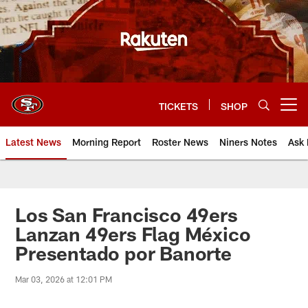
Skip
to
main
content
TICKETS
SHOP
Open menu button
Latest News
Morning Report
Roster News
Niners Notes
Ask 
Los San Francisco 49ers
Lanzan 49ers Flag México
Presentado por Banorte
Mar 03, 2026 at 12:01 PM