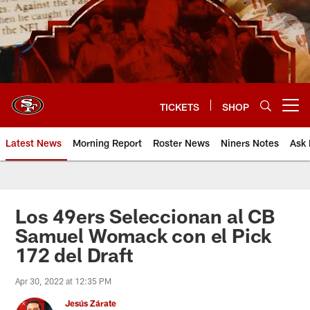
Skip
to
main
content
TICKETS
SHOP
Open menu button
Latest News
Morning Report
Roster News
Niners Notes
Ask 
Los 49ers Seleccionan al CB
Samuel Womack con el Pick
172 del Draft
Apr 30, 2022 at 12:35 PM
Jesús Zárate