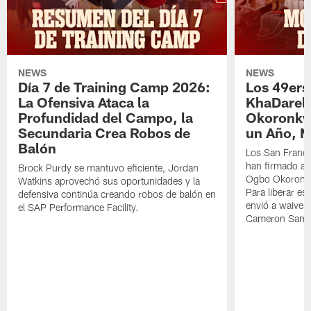
NEWS
NEWS
Día 7 de Training Camp 2026:
Los 49ers
La Ofensiva Ataca la
KhaDarel
Profundidad del Campo, la
Okoronkw
Secundaria Crea Robos de
un Año, 
Balón
Los San Franci
han firmado a
Brock Purdy se mantuvo eficiente, Jordan
Ogbo Okoronkw
Watkins aprovechó sus oportunidades y la
Para liberar esp
defensiva continúa creando robos de balón en
envió a waiver
el SAP Performance Facility.
Cameron Samp