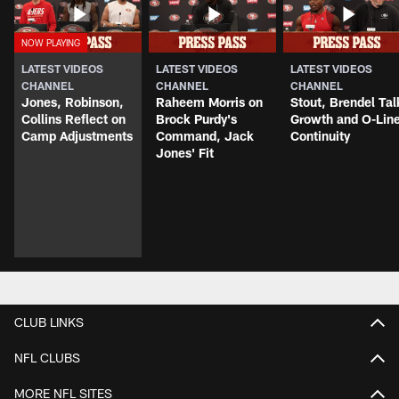
LATEST VIDEOS
LATEST VIDEOS
LATEST VIDEOS
CHANNEL
CHANNEL
CHANNEL
Jones, Robinson,
Raheem Morris on
Stout, Brendel Tal
Collins Reflect on
Brock Purdy's
Growth and O-Lin
Camp Adjustments
Command, Jack
Continuity
Jones' Fit
CLUB LINKS
NFL CLUBS
MORE NFL SITES