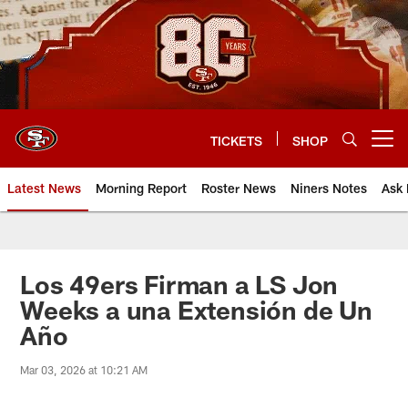
Skip
to
main
content
TICKETS
SHOP
Open menu button
Latest News
Morning Report
Roster News
Niners Notes
Ask 
Los 49ers Firman a LS Jon
Weeks a una Extensión de Un
Año
Mar 03, 2026 at 10:21 AM