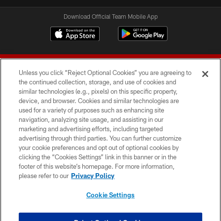
Download Official Team Mobile App
Unless you click “Reject Optional Cookies” you are agreeing to
the continued collection, storage, and use of cookies and
similar technologies (e.g., pixels) on this specific property,
device, and browser. Cookies and similar technologies are
© 2026 Forty Niners Football Company LLC
used for a variety of purposes such as enhancing site
navigation, analyzing site usage, and assisting in our
TERMS AND CONDITIONS
marketing and advertising efforts, including targeted
advertising through third parties. You can further customize
PRIVACY POLICY
your cookie preferences and opt out of optional cookies by
clicking the “Cookies Settings” link in this banner or in the
ACCESSIBILITY
footer of this website’s homepage. For more information,
CONTACT US
please refer to our
Privacy Policy
AD CHOICES
Cookie Settings
YOUR PRIVACY CHOICES