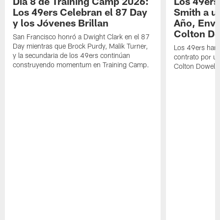
Día 8 de Training Camp 2026:
Los 49ers
Los 49ers Celebran el 87 Day
Smith a u
y los Jóvenes Brillan
Año, Enví
Colton Do
San Francisco honró a Dwight Clark en el 87
Day mientras que Brock Purdy, Malik Turner,
Los 49ers han 
y la secundaria de los 49ers continúan
contrato por u
construyendo momentum en Training Camp.
Colton Dowell.