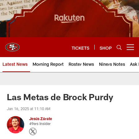
Skip
to
main
content
TICKETS
SHOP
Open menu button
Latest News
Morning Report
Roster News
Niners Notes
Ask 
Las Metas de Brock Purdy
Jan 16, 2025 at 11:10 AM
Jesús Zárate
49ers Insider