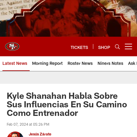
Skip
to
main
content
TICKETS
SHOP
Open menu button
Latest News
Morning Report
Roster News
Niners Notes
Ask 
Kyle Shanahan Habla Sobre
Sus Influencias En Su Camino
Como Entrenador
Feb 07, 2024 at 05:26 PM
Jesús Zárate