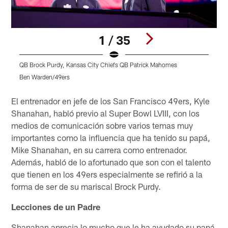
1 / 35
QB Brock Purdy, Kansas City Chiefs QB Patrick Mahomes
H
Ben Warden/49ers
B
Pause
Play
El entrenador en jefe de los San Francisco 49ers, Kyle
Shanahan, habló previo al Super Bowl LVIII, con los
medios de comunicación sobre varios temas muy
importantes como la influencia que ha tenido su papá,
Mike Shanahan, en su carrera como entrenador.
Además, habló de lo afortunado que son con el talento
que tienen en los 49ers especialmente se refirió a la
forma de ser de su mariscal Brock Purdy.
Lecciones de un Padre
Shanahan aprecia lo mucho que le ha ayudado su papá