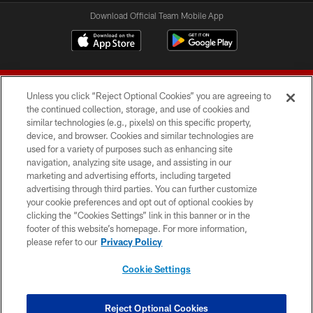
Download Official Team Mobile App
Unless you click “Reject Optional Cookies” you are agreeing to
the continued collection, storage, and use of cookies and
similar technologies (e.g., pixels) on this specific property,
device, and browser. Cookies and similar technologies are
© 2026 Forty Niners Football Company LLC
used for a variety of purposes such as enhancing site
navigation, analyzing site usage, and assisting in our
TERMS AND CONDITIONS
marketing and advertising efforts, including targeted
advertising through third parties. You can further customize
PRIVACY POLICY
your cookie preferences and opt out of optional cookies by
clicking the “Cookies Settings” link in this banner or in the
ACCESSIBILITY
footer of this website’s homepage. For more information,
CONTACT US
please refer to our
Privacy Policy
AD CHOICES
Cookie Settings
YOUR PRIVACY CHOICES
COOKIE SETTINGS
Reject Optional Cookies