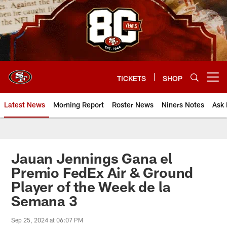
Skip
to
main
content
TICKETS
SHOP
Open menu button
Latest News
Morning Report
Roster News
Niners Notes
Ask 
Jauan Jennings Gana el
Premio FedEx Air & Ground
Player of the Week de la
Semana 3
Sep 25, 2024 at 06:07 PM