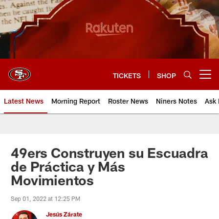
Skip
to
main
content
TICKETS
SHOP
Open menu button
Latest News
Morning Report
Roster News
Niners Notes
Ask 
49ers Construyen su Escuadra
de Práctica y Más
Movimientos
Sep 01, 2022 at 12:25 PM
Jesús Zárate