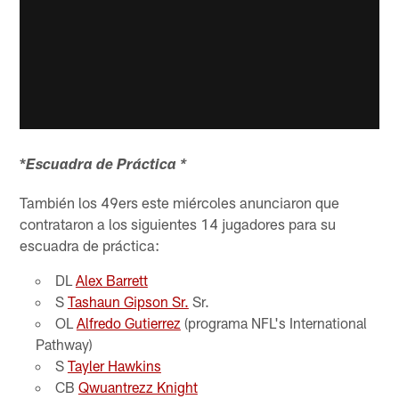
*
Escuadra de Práctica *
También los 49ers este miércoles anunciaron que
contrataron a los siguientes 14 jugadores para su
escuadra de práctica:
DL
Alex Barrett
S
Tashaun Gipson Sr.
Sr.
OL
Alfredo Gutierrez
(programa NFL's International
Pathway)
S
Tayler Hawkins
CB
Qwuantrezz Knight