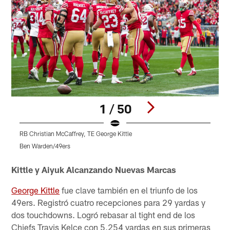
1 / 50
RB Christian McCaffrey, TE George Kittle
Q
Ben Warden/49ers
K
Pause
Play
Kittle y Aiyuk Alcanzando Nuevas Marcas
George Kittle
fue clave también en el triunfo de los
49ers. Registró cuatro recepciones para 29 yardas y
dos touchdowns. Logró rebasar al tight end de los
Chiefs Travis Kelce con 5,254 yardas en sus primeras