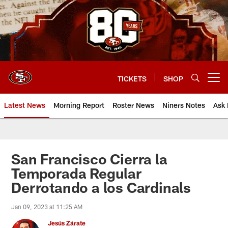
Skip
to
main
content
TICKETS
SHOP
Open menu button
Latest News
Morning Report
Roster News
Niners Notes
Ask 
San Francisco Cierra la
Temporada Regular
Derrotando a los Cardinals
Jan 09, 2023 at 11:25 AM
Jesús Zárate