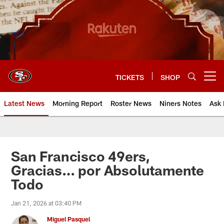
Skip
to
main
content
TICKETS
SHOP
Open menu button
Latest News
Morning Report
Roster News
Niners Notes
Ask 
San Francisco 49ers,
Gracias… por Absolutamente
Todo
Jan 21, 2026 at 03:40 PM
Miguel Pasquel