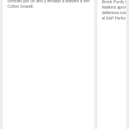
contrato por un año y enviado a waivers a WR
Brock Purdy se
Colton Dowell.
Watkins aprove
defensiva cont
el SAP Performa