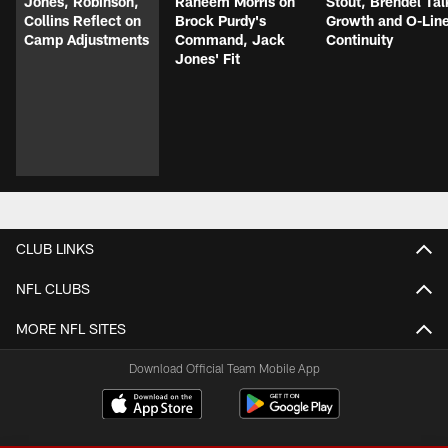
Jones, Robinson,
Raheem Morris on
Stout, Brendel Tal
Collins Reflect on
Brock Purdy's
Growth and O-Lin
Camp Adjustments
Command, Jack
Continuity
Jones' Fit
CLUB LINKS
NFL CLUBS
MORE NFL SITES
Download Official Team Mobile App