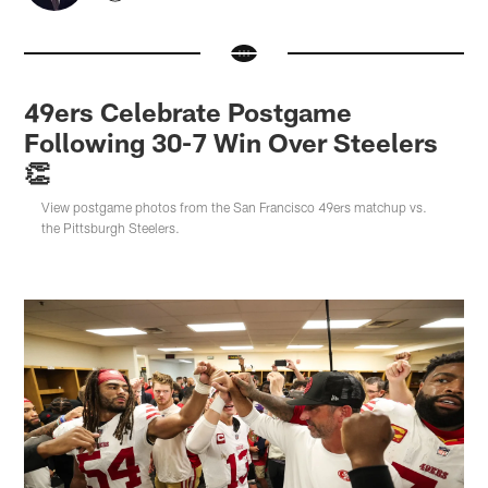
49ers Celebrate Postgame
Following 30-7 Win Over Steelers
👏
View postgame photos from the San Francisco 49ers matchup vs.
the Pittsburgh Steelers.