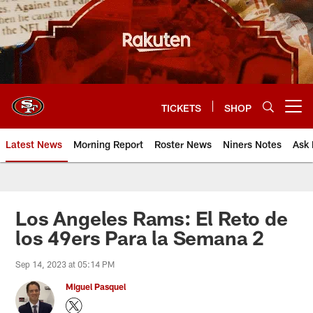
Skip
to
main
content
TICKETS
SHOP
Open menu button
Latest News
Morning Report
Roster News
Niners Notes
Ask 
Los Angeles Rams: El Reto de
los 49ers Para la Semana 2
Sep 14, 2023 at 05:14 PM
Miguel Pasquel