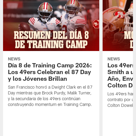
NEWS
NEWS
Día 8 de Training Camp 2026:
Los 49ers
Los 49ers Celebran el 87 Day
Smith a u
y los Jóvenes Brillan
Año, Enví
Colton Do
San Francisco honró a Dwight Clark en el 87
Day mientras que Brock Purdy, Malik Turner,
Los 49ers han 
y la secundaria de los 49ers continúan
contrato por u
construyendo momentum en Training Camp.
Colton Dowell.