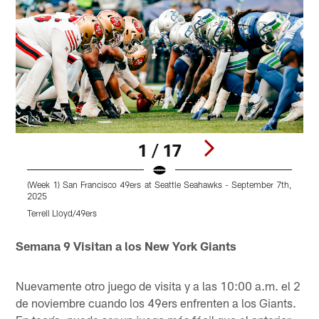
1 / 17
(Week 1) San Francisco 49ers at Seattle Seahawks - September 7th,
(
2025
1
Terrell Lloyd/49ers
T
Pause
Play
Semana 9 Visitan a los New York Giants
Nuevamente otro juego de visita y a las 10:00 a.m. el 2
de noviembre cuando los 49ers enfrenten a los Giants.