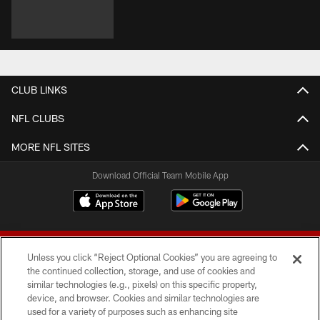
CLUB LINKS
NFL CLUBS
MORE NFL SITES
Download Official Team Mobile App
Unless you click “Reject Optional Cookies” you are agreeing to
the continued collection, storage, and use of cookies and
similar technologies (e.g., pixels) on this specific property,
device, and browser. Cookies and similar technologies are
© 2026 Forty Niners Football Company LLC
used for a variety of purposes such as enhancing site