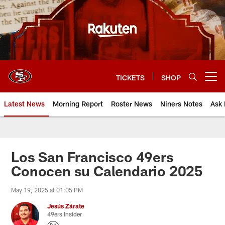
Skip
to
main
content
TICKETS
SHOP
Open menu button
Latest News
Morning Report
Roster News
Niners Notes
Ask 
Los San Francisco 49ers
Conocen su Calendario 2025
May 19, 2025 at 01:05 PM
Jesús Zárate
49ers Insider