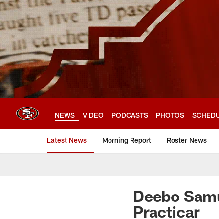
Skip
to
main
content
NEWS
VIDEO
PODCASTS
PHOTOS
SCHED
Latest News
Morning Report
Roster News
Deebo Samu
Practicar