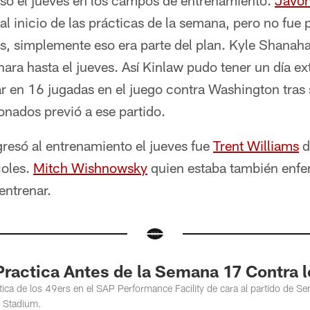
reso el jueves en los campos de entrenamiento.
Javon
al inicio de las prácticas de la semana, pero no fue p
, simplemente eso era parte del plan. Kyle Shanah
ara hasta el jueves. Así Kinlaw pudo tener un día e
r en 16 jugadas en el juego contra Washington tras 
ionados previó a ese partido.
resó al entrenamiento el jueves fue
Trent Williams
d
coles.
Mitch Wishnowsky
quien estaba también enfe
entrenar.
ractica Antes de la Semana 17 Contra l
tica de los 49ers en el SAP Performance Facility de cara al partido de S
t Stadium.