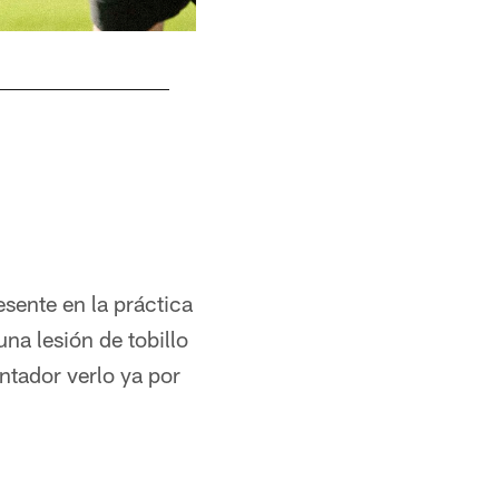
2022 San Francisco 49ers
Kym Fortino/49ers
sente en la práctica
na lesión de tobillo
ntador verlo ya por