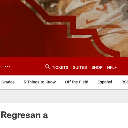
Y
TICKETS
SUITES
SHOP
NFL+
d Grades
5 Things to Know
Off the Field
Español
RS
 Regresan a