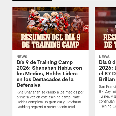
NEWS
NEWS
Día 9 de Training Camp
Día 8 
2026: Shanahan Habla con
2026: 
los Medios, Hobbs Lidera
el 87 
en los Destacados de la
Brillan
Defensiva
San Franci
87 Day mie
Kyle Shanahan se dirigió a los medios por
Turner, y 
primera vez en este training camp, Nate
continúan
Hobbs completa un gran día y De'Zhaun
Training 
Stribling regresó a participación total.