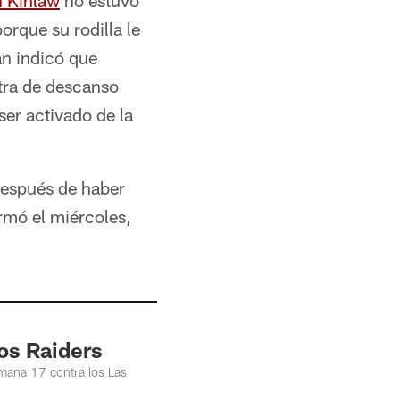
 Kinlaw
no estuvo
orque su rodilla le
an indicó que
xtra de descanso
ser activado de la
espués de haber
rmó el miércoles,
os Raiders
emana 17 contra los Las