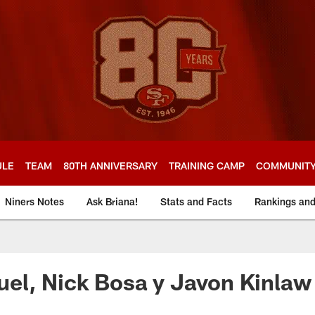
ULE
TEAM
80TH ANNIVERSARY
TRAINING CAMP
COMMUNIT
Niners Notes
Ask Briana!
Stats and Facts
Rankings an
el, Nick Bosa y Javon Kinlaw