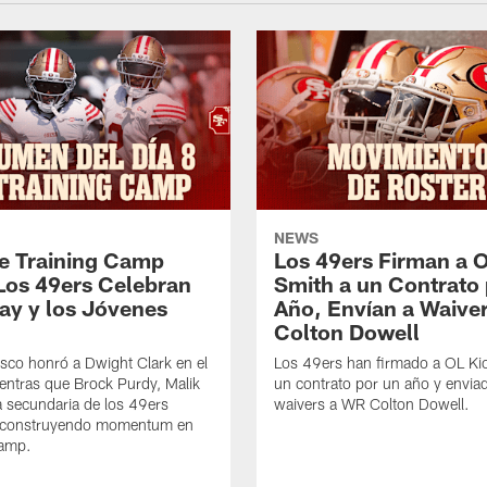
NEWS
de Training Camp
Los 49ers Firman a 
Los 49ers Celebran
Smith a un Contrato
Day y los Jóvenes
Año, Envían a Waive
Colton Dowell
sco honró a Dwight Clark en el
Los 49ers han firmado a OL Ki
ntras que Brock Purdy, Malik
un contrato por un año y envia
la secundaria de los 49ers
waivers a WR Colton Dowell.
 construyendo momentum en
Camp.