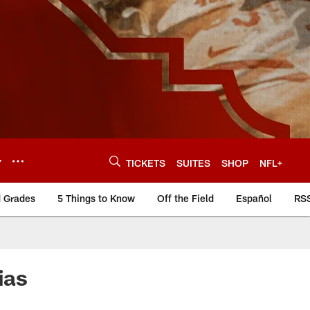
Y
TICKETS
SUITES
SHOP
NFL+
d Grades
5 Things to Know
Off the Field
Español
RS
ias