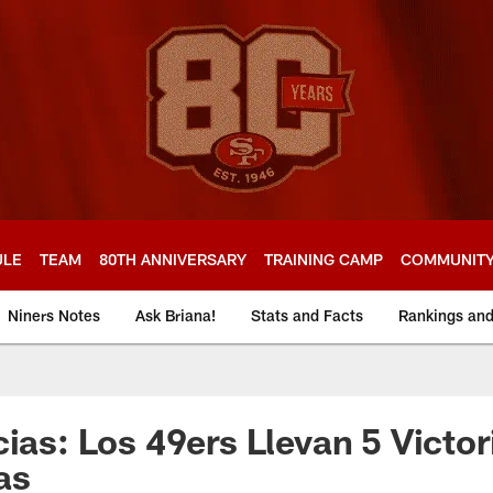
ULE
TEAM
80TH ANNIVERSARY
TRAINING CAMP
COMMUNIT
Niners Notes
Ask Briana!
Stats and Facts
Rankings an
cias: Los 49ers Llevan 5 Victor
as