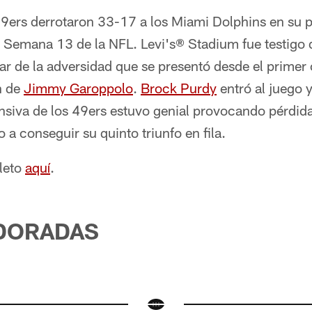
9ers derrotaron 33-17 a los Miami Dolphins en su p
 Semana 13 de la NFL. Levi's® Stadium fue testigo d
r de la adversidad que se presentó desde el primer 
n de
Jimmy Garoppolo
.
Brock Purdy
entró al juego 
siva de los 49ers estuvo genial provocando pérdid
 a conseguir su quinto triunfo en fila.
pleto
aquí
.
 DORADAS