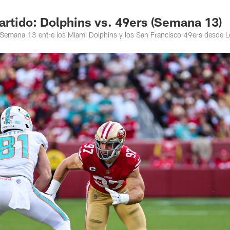
rtido: Dolphins vs. 49ers (Semana 13)
de Semana 13 entre los Miami Dolphins y los San Francisco 49ers desde L