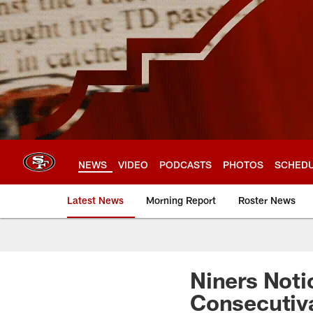
Skip
to
main
content
NEWS
VIDEO
PODCASTS
PHOTOS
SCHED
Latest News
Morning Report
Roster News
Niners Noti
Consecutiv