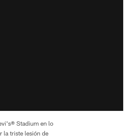
evi's® Stadium en lo
la triste lesión de