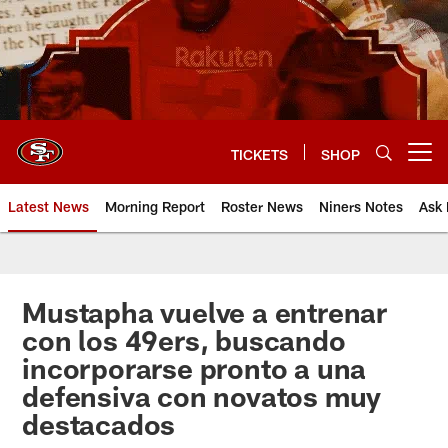
Skip
to
main
content
TICKETS
SHOP
Open menu button
Latest News
Morning Report
Roster News
Niners Notes
Ask 
Mustapha vuelve a entrenar
con los 49ers, buscando
incorporarse pronto a una
defensiva con novatos muy
destacados