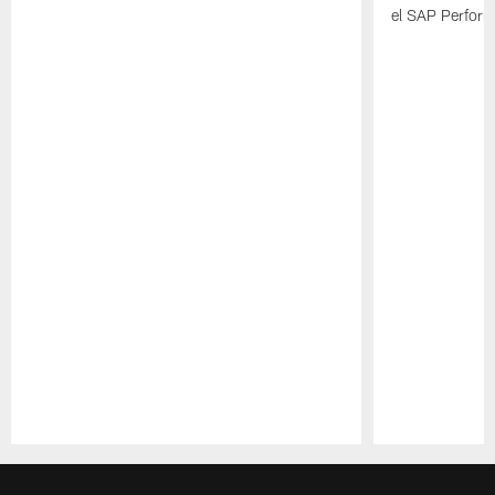
el SAP Performa
Pause
Play