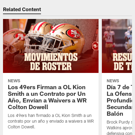
Related Content
NEWS
NEWS
Los 49ers Firman a OL Kion
Día 7 de 
Smith a un Contrato por Un
La Ofensi
Año, Envían a Waivers a WR
Profundid
Colton Dowell
Secundari
Balón
Los 49ers han firmado a OL Kion Smith a un
contrato por un año y enviado a waivers a WR
Brock Purdy se
Colton Dowell.
Watkins aprove
defensiva cont