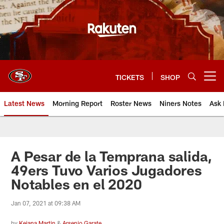
Skip
to
main
content
TICKETS
SHOP
Open menu button
Latest News
Morning Report
Roster News
Niners Notes
Ask 
A Pesar de la Temprana salida,
49ers Tuvo Varios Jugadores
Notables en el 2020
Jan 07, 2021 at 09:38 AM
by
Keiana Martin
&
Arsenio Garate