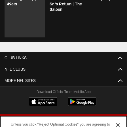
49ers
Sr.'s Return | The
Saloon
CLUB LINKS
NFL CLUBS
MORE NFL SITES
Download Official Team Mobile App
Unless you click “Reject Optional Cookies” you are agreeing to