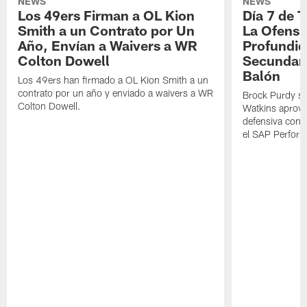
NEWS
NEWS
Los 49ers Firman a OL Kion
Día 7 de 
Smith a un Contrato por Un
La Ofensi
Año, Envían a Waivers a WR
Profundid
Colton Dowell
Secundari
Balón
Los 49ers han firmado a OL Kion Smith a un
contrato por un año y enviado a waivers a WR
Brock Purdy se
Colton Dowell.
Watkins aprove
defensiva cont
el SAP Performa