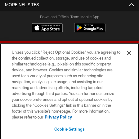
MORE NFL SITES
Download Official Team Mobile App
Unless you click “Reject Optional Cookies” you are agreeing to
the continued collection, storage, and use of cookies and
similar technologies (e.g., pixels) on this specific property,
device, and browser. Cookies and similar technologies are
© 2026 Forty Niners Football Company LLC
used for a variety of purposes such as enhancing site
navigation, analyzing site usage, and assisting in our
TERMS AND CONDITIONS
marketing and advertising efforts, including targeted
advertising through third parties. You can further customize
PRIVACY POLICY
your cookie preferences and opt out of optional cookies by
clicking the “Cookies Settings” link in this banner or in the
ACCESSIBILITY
footer of this website’s homepage. For more information,
CONTACT US
please refer to our
Privacy Policy
AD CHOICES
Cookie Settings
YOUR PRIVACY CHOICES