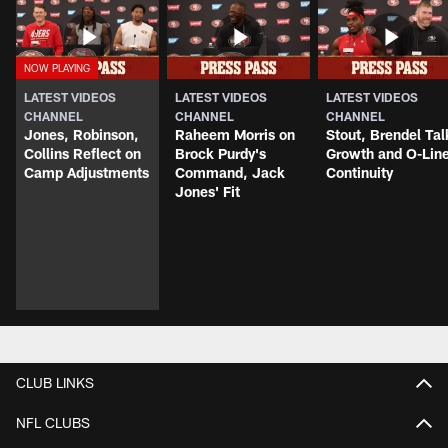
LATEST VIDEOS
LATEST VIDEOS
LATEST VIDEOS
CHANNEL
CHANNEL
CHANNEL
Jones, Robinson,
Raheem Morris on
Stout, Brendel Tal
Collins Reflect on
Brock Purdy's
Growth and O-Lin
Camp Adjustments
Command, Jack
Continuity
Jones' Fit
CLUB LINKS
NFL CLUBS