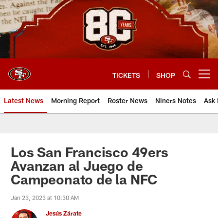
Skip
to
main
content
TICKETS
SHOP
Open menu button
Latest News
Morning Report
Roster News
Niners Notes
Ask 
Los San Francisco 49ers
Avanzan al Juego de
Campeonato de la NFC
Jan 23, 2023 at 10:30 AM
Jesús Zárate