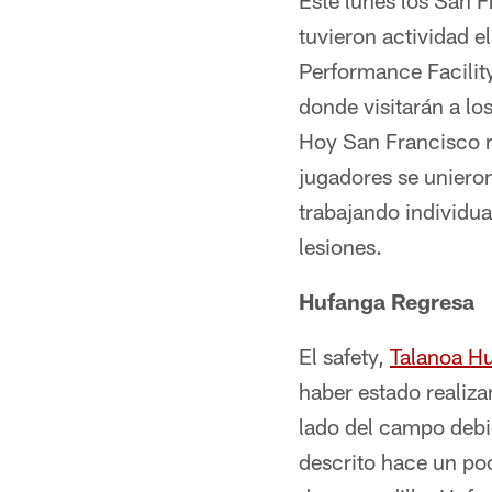
Este lunes los San 
tuvieron actividad e
Performance Facilit
donde visitarán a lo
Hoy San Francisco r
jugadores se unieron
trabajando individu
lesiones.
Hufanga Regresa
El safety,
Talanoa H
haber estado realiza
lado del campo debi
descrito hace un po