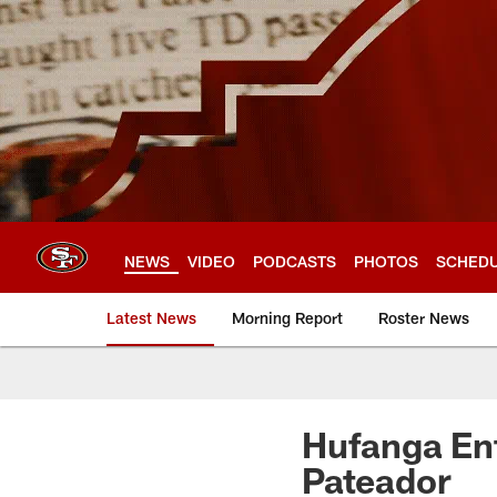
Skip
to
main
content
NEWS
VIDEO
PODCASTS
PHOTOS
SCHED
Latest News
Morning Report
Roster News
Hufanga Ent
Pateador