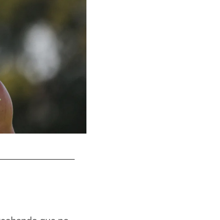
DL Clelin Ferrell
Terrell Lloyd/49ers