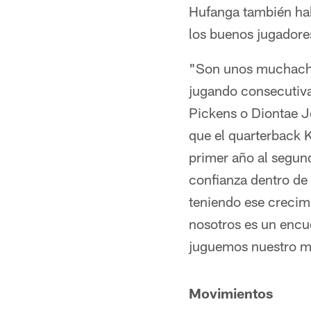
Hufanga también habl
los buenos jugadore
"Son unos muchacho
jugando consecutiv
Pickens o Diontae J
que el quarterback 
primer año al segund
confianza dentro de
teniendo ese crecim
nosotros es un encu
juguemos nuestro me
Movimientos