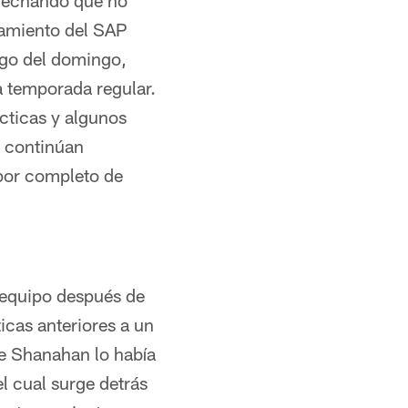
ovechando que no
namiento del SAP
ego del domingo,
la temporada regular.
cticas y algunos
s continúan
por completo de
l equipo después de
icas anteriores a un
e Shanahan lo había
 cual surge detrás