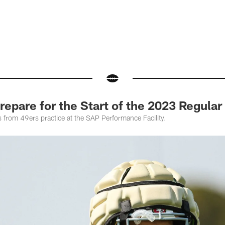
repare for the Start of the 2023 Regula
 from 49ers practice at the SAP Performance Facility.