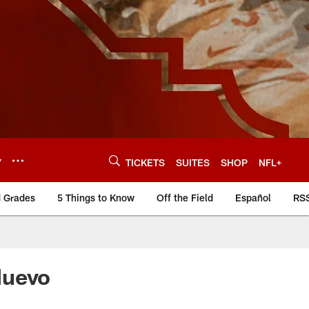
Y
TICKETS
SUITES
SHOP
NFL+
d Grades
5 Things to Know
Off the Field
Español
RS
Nuevo