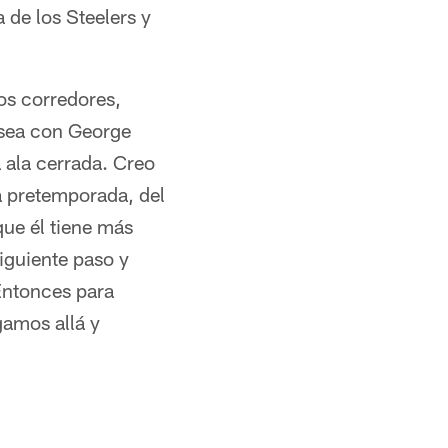
 de los Steelers y
s corredores,
sea con George
 ala cerrada. Creo
a pretemporada, del
que él tiene más
iguiente paso y
Entonces para
amos allá y