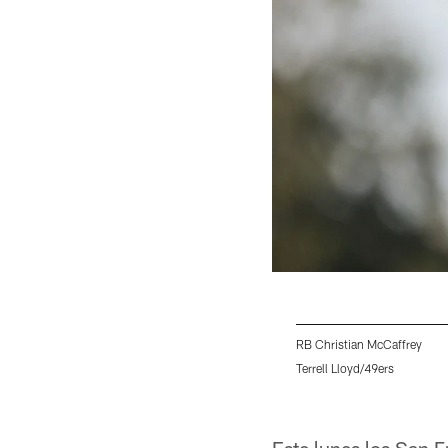
RB Christian McCaffrey
Terrell Lloyd/49ers
Pause
Play