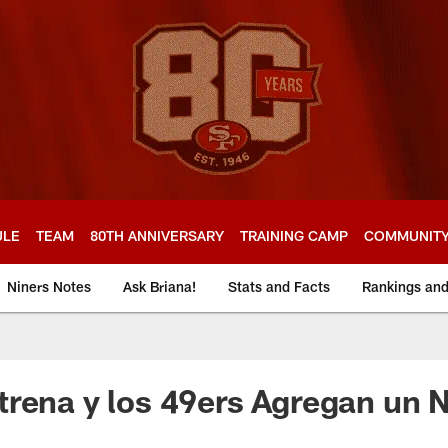
ULE
TEAM
80TH ANNIVERSARY
TRAINING CAMP
COMMUNIT
Niners Notes
Ask Briana!
Stats and Facts
Rankings an
rena y los 49ers Agregan un 