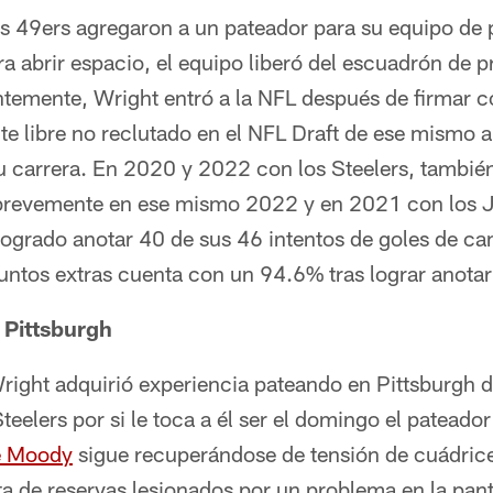
os 49ers agregaron a un pateador para su equipo de p
ra abrir espacio, el equipo liberó del escuadrón de p
ntemente, Wright entró a la NFL después de firmar c
 libre no reclutado en el NFL Draft de ese mismo 
u carrera. En 2020 y 2022 con los Steelers, tambié
 brevemente en ese mismo 2022 y en 2021 con los J
logrado anotar 40 de sus 46 intentos de goles de 
untos extras cuenta con un 94.6% tras lograr anotar
 Pittsburgh
right adquirió experiencia pateando en Pittsburgh d
teelers por si le toca a él ser el domingo el pateador
e Moody
sigue recuperándose de tensión de cuádric
sta de reservas lesionados por un problema en la pant