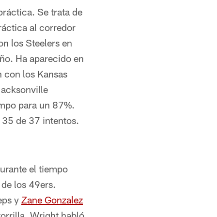
ráctica. Se trata de
ráctica al corredor
on los Steelers en
año. Ha aparecido en
n con los Kansas
acksonville
campo para un 87%.
 35 de 37 intentos.
urante el tiempo
 de los 49ers.
eps y
Zane Gonzalez
orrilla. Wright habló