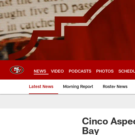
Skip
to
main
content
NEWS
VIDEO
PODCASTS
PHOTOS
SCHED
Latest News
Morning Report
Roster News
Cinco Aspec
Bay