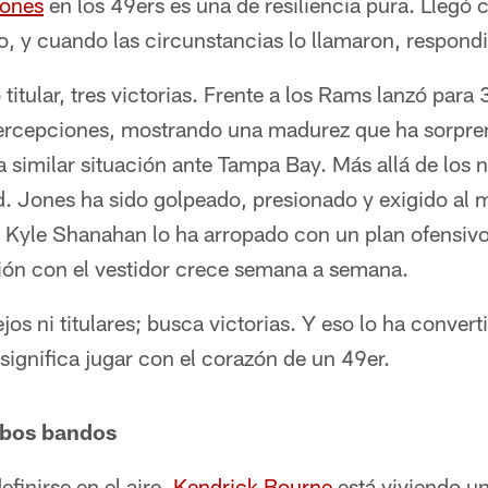
ones
en los 49ers es una de resiliencia pura. Llegó 
, y cuando las circunstancias lo llamaron, respondi
titular, tres victorias. Frente a los Rams lanzó para
ercepciones, mostrando una madurez que ha sorpren
a similar situación ante Tampa Bay. Más allá de los
ud. Jones ha sido golpeado, presionado y exigido al
. Kyle Shanahan lo ha arropado con un plan ofensiv
xión con el vestidor crece semana a semana.
jos ni titulares; busca victorias. Y eso lo ha conver
 significa jugar con el corazón de un 49er.
mbos bandos
efinirse en el aire.
Kendrick Bourne
está viviendo u