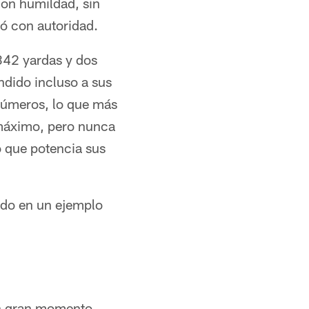
con humildad, sin
ó con autoridad.
 342 yardas y dos
dido incluso a sus
 números, lo que más
 máximo, pero nunca
o que potencia sus
tido en un ejemplo
n gran momento,