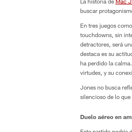
La historia de
Mac J
buscar protagonismo
En tres juegos como 
touchdowns, sin int
detractores, será un
destaca es su actit
ha perdido la calma
virtudes, y su cone
Jones no busca refle
silencioso de lo que
Duelo aéreo en a
Este partido podría d