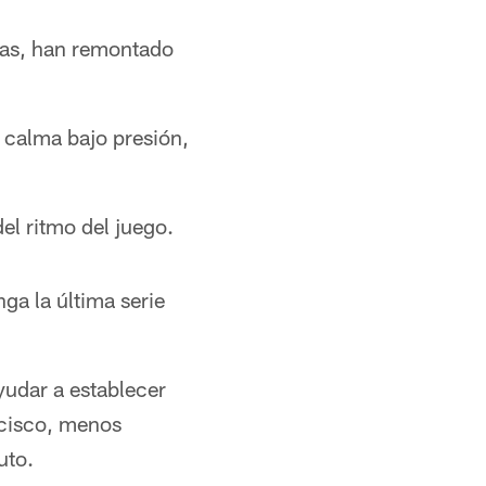
ias, han remontado
 calma bajo presión,
del ritmo del juego.
ga la última serie
udar a establecer
ncisco, menos
uto.