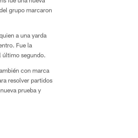
ams fue una nueva
n del grupo marcaron
 quien a una yarda
ntro. Fue la
el último segundo.
l también con marca
ra resolver partidos
 nueva prueba y