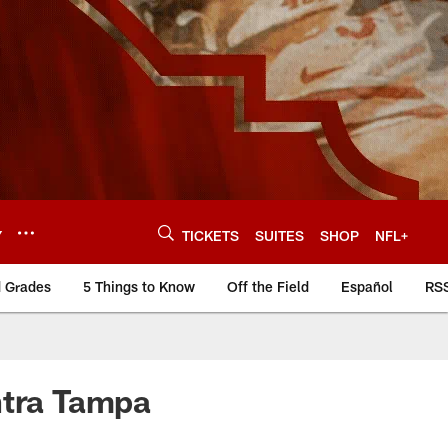
Y
TICKETS
SUITES
SHOP
NFL+
d Grades
5 Things to Know
Off the Field
Español
RS
ntra Tampa