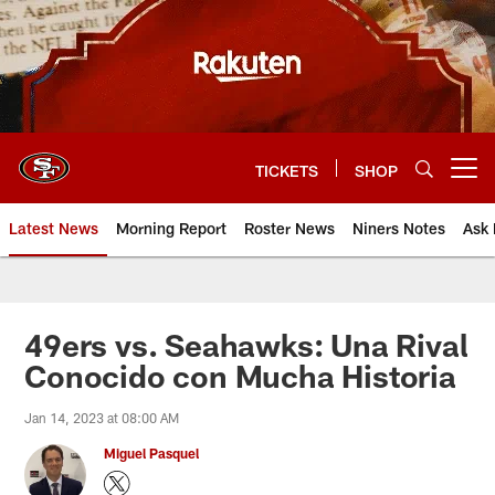
Skip
to
main
content
TICKETS
SHOP
Open menu button
Latest News
Morning Report
Roster News
Niners Notes
Ask 
49ers vs. Seahawks: Una Rival
Conocido con Mucha Historia
Jan 14, 2023 at 08:00 AM
Miguel Pasquel