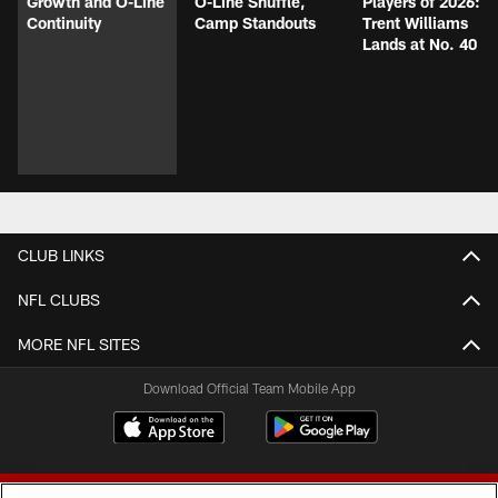
Growth and O-Line
O-Line Shuffle,
Players of 2026:
Continuity
Camp Standouts
Trent Williams
Lands at No. 40
CLUB LINKS
NFL CLUBS
MORE NFL SITES
Download Official Team Mobile App