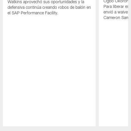
Ogbo Okoronkw
Watkins aprovechó sus oportunidades y la
Para liberar esp
defensiva continúa creando robos de balón en
envió a waiver
el SAP Performance Facility.
Cameron Samp
Pause
Play