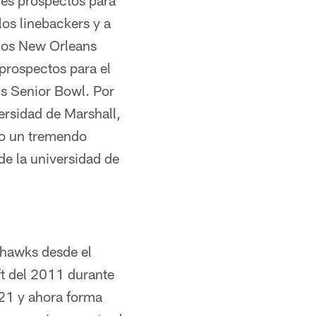
des prospectos para
los linebackers y a
 los New Orleans
prospectos para el
's Senior Bowl. Por
rsidad de Marshall,
do un tremendo
e la universidad de
ahawks desde el
ft del 2011 durante
021 y ahora forma