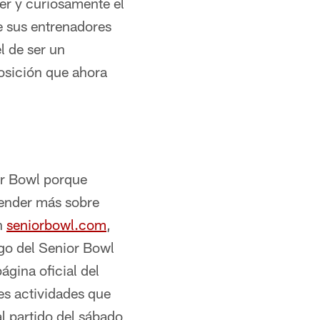
er y curiosamente el
e sus entrenadores
l de ser un
osición que ahora
or Bowl porque
render más sobre
on
seniorbowl.com
,
ego del Senior Bowl
ágina oficial del
es actividades que
al partido del sábado