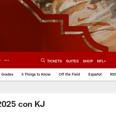
Y
TICKETS
SUITES
SHOP
NFL+
d Grades
5 Things to Know
Off the Field
Español
RS
 2025 con KJ