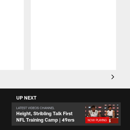
L
q
a
a
e
y
UP NEXT
LATEST VIDEOS CHANNEL
Height, Stribling Talk First
NFL Training Camp | 49ers