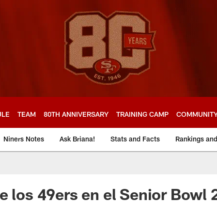
ULE
TEAM
80TH ANNIVERSARY
TRAINING CAMP
COMMUNIT
Niners Notes
Ask Briana!
Stats and Facts
Rankings an
e los 49ers en el Senior Bowl