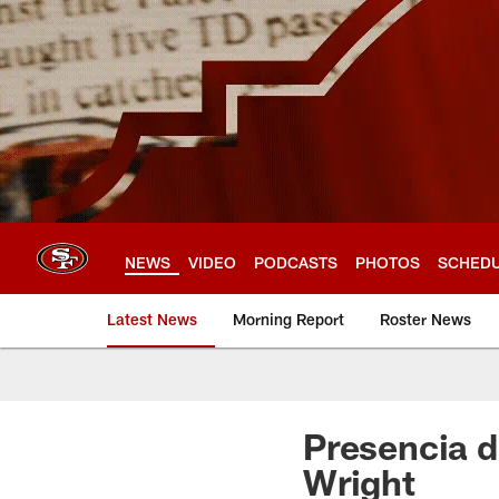
Skip
to
main
content
NEWS
VIDEO
PODCASTS
PHOTOS
SCHED
Latest News
Morning Report
Roster News
Presencia d
Wright