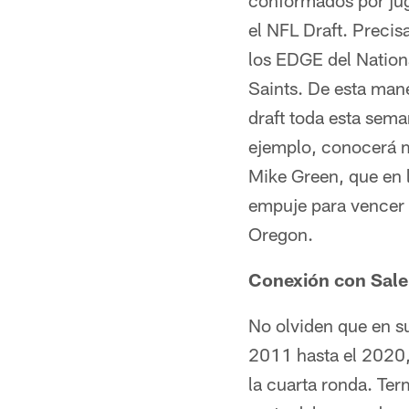
conformados por jug
el NFL Draft. Precis
los EDGE del Nation
Saints. De esta man
draft toda esta sema
ejemplo, conocerá m
Mike Green, que en l
empuje para vencer 
Oregon.
Conexión con Sal
No olviden que en s
2011 hasta el 2020,
la cuarta ronda. Te