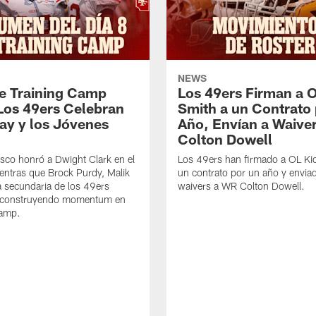
NEWS
de Training Camp
Los 49ers Firman a 
Los 49ers Celebran
Smith a un Contrato
Day y los Jóvenes
Año, Envían a Waive
Colton Dowell
sco honró a Dwight Clark en el
Los 49ers han firmado a OL Ki
ntras que Brock Purdy, Malik
un contrato por un año y envia
la secundaria de los 49ers
waivers a WR Colton Dowell.
 construyendo momentum en
Camp.