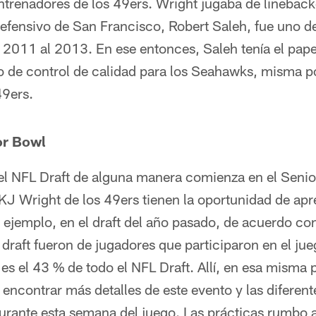
ntrenadores de los 49ers. Wright jugaba de lineback
efensivo de San Francisco, Robert Saleh, fue uno d
 2011 al 2013. En ese entonces, Saleh tenía el pape
o de control de calidad para los Seahawks, misma p
49ers.
or Bowl
l NFL Draft de alguna manera comienza en el Seni
J Wright de los 49ers tienen la oportunidad de ap
 ejemplo, en el draft del año pasado, de acuerdo c
draft fueron de jugadores que participaron en el ju
es el 43 % de todo el NFL Draft. Allí, en esa misma p
ncontrar más detalles de este evento y las diferent
 durante esta semana del juego. Las prácticas rumbo 