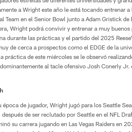
adores estrellas de diferentes universidades y gran
amente a Wright este año le está tocando entrenar a 
al Team en el Senior Bowl junto a Adam Gristick de
era, Wright podrá convivir y entrenar a muy buenos 
na durante las prácticas y el partido del 2025 Reese
uy de cerca a prospectos como el EDGE de la unive
a práctica de este miércoles se le observó realizan
dominantemente al tacle ofensivo Josh Conerly Jr. d
eh
u época de jugador, Wright jugó para los Seattle Se
 después de ser reclutado por Seattle en el NFL Dra
rminó su carrera jugando en Las Vegas Raiders en 2