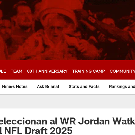
ULE
TEAM
80TH ANNIVERSARY
TRAINING CAMP
COMMUNIT
Niners Notes
Ask Briana!
Stats and Facts
Rankings an
eleccionan al WR Jordan Watk
l NFL Draft 2025