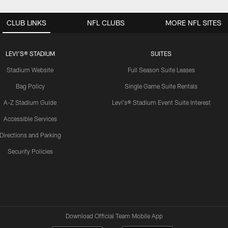
CLUB LINKS
NFL CLUBS
MORE NFL SITES
LEVI'S® STADIUM
SUITES
Stadium Website
Full Season Suite Leases
Bag Policy
Single Game Suite Rentals
A-Z Stadium Guide
Levi's® Stadium Event Suite Interest
Accessible Services
Directions and Parking
Security Policies
Download Official Team Mobile App