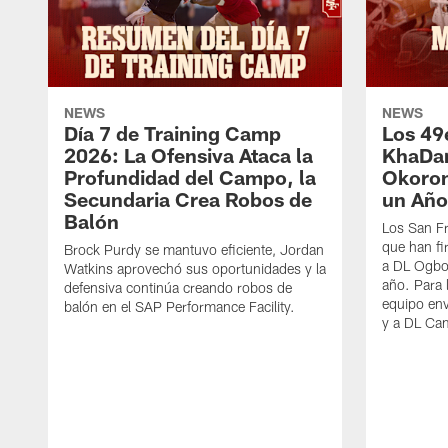
NEWS
NEWS
Día 7 de Training Camp
Los 49
2026: La Ofensiva Ataca la
KhaDar
Profundidad del Campo, la
Okoron
Secundaria Crea Robos de
un Año
Balón
Los San F
que han f
Brock Purdy se mantuvo eficiente, Jordan
a DL Ogbo
Watkins aprovechó sus oportunidades y la
año. Para l
defensiva continúa creando robos de
equipo env
balón en el SAP Performance Facility.
y a DL Ca