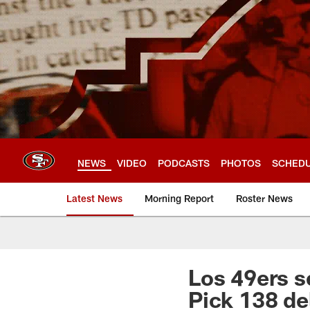
Skip
to
main
content
NEWS
VIDEO
PODCASTS
PHOTOS
SCHED
Latest News
Morning Report
Roster News
Los 49ers s
Pick 138 de