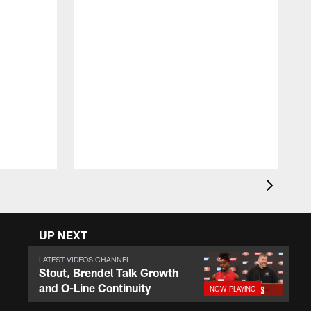
E
T
j
J
UP NEXT
LATEST VIDEOS CHANNEL
Stout, Brendel Talk Growth
and O-Line Continuity