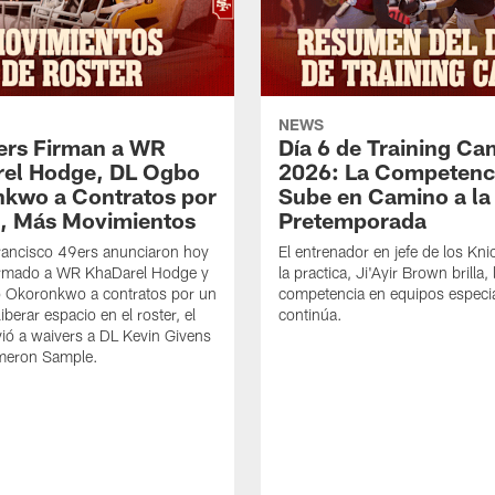
NEWS
ers Firman a WR
Día 6 de Training C
el Hodge, DL Ogbo
2026: La Competenc
kwo a Contratos por
Sube en Camino a la
, Más Movimientos
Pretemporada
rancisco 49ers anunciaron hoy
El entrenador en jefe de los Knic
irmado a WR KhaDarel Hodge y
la practica, Ji'Ayir Brown brilla, 
 Okoronkwo a contratos por un
competencia en equipos especi
iberar espacio en el roster, el
continúa.
ió a waivers a DL Kevin Givens
meron Sample.