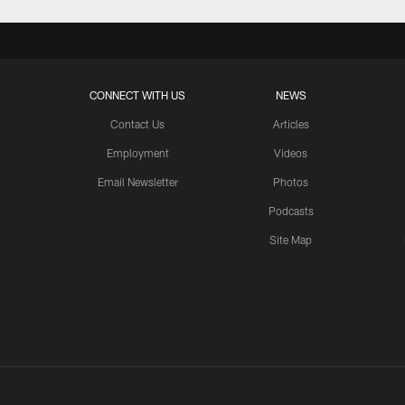
CONNECT WITH US
NEWS
Contact Us
Articles
Employment
Videos
Email Newsletter
Photos
Podcasts
Site Map