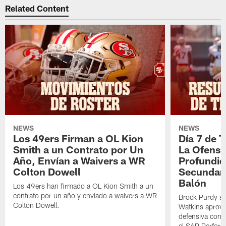
Related Content
NEWS
NEWS
Los 49ers Firman a OL Kion
Día 7 de 
Smith a un Contrato por Un
La Ofensi
Año, Envían a Waivers a WR
Profundid
Colton Dowell
Secundari
Balón
Los 49ers han firmado a OL Kion Smith a un
contrato por un año y enviado a waivers a WR
Brock Purdy se
Colton Dowell.
Watkins aprove
defensiva cont
el SAP Performa