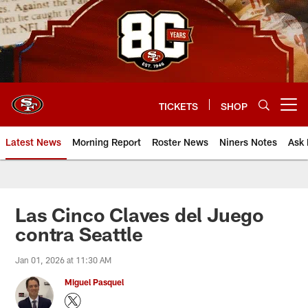
Skip
to
main
content
TICKETS
SHOP
Open menu button
Latest News
Morning Report
Roster News
Niners Notes
Ask 
Las Cinco Claves del Juego
contra Seattle
Jan 01, 2026 at 11:30 AM
Miguel Pasquel