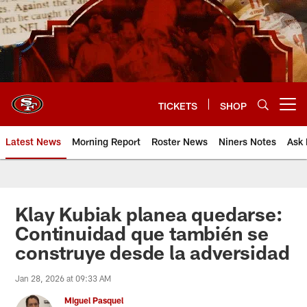
Skip
to
main
content
TICKETS
SHOP
Open menu button
Latest News
Morning Report
Roster News
Niners Notes
Ask 
Klay Kubiak planea quedarse:
Continuidad que también se
construye desde la adversidad
Jan 28, 2026 at 09:33 AM
Miguel Pasquel