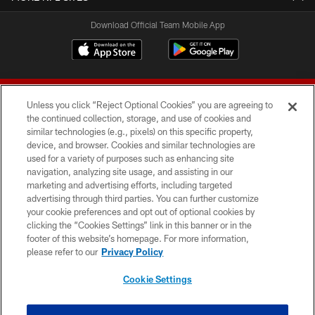
Download Official Team Mobile App
Unless you click “Reject Optional Cookies” you are agreeing to
the continued collection, storage, and use of cookies and
similar technologies (e.g., pixels) on this specific property,
device, and browser. Cookies and similar technologies are
© 2026 Forty Niners Football Company LLC
used for a variety of purposes such as enhancing site
navigation, analyzing site usage, and assisting in our
TERMS AND CONDITIONS
marketing and advertising efforts, including targeted
advertising through third parties. You can further customize
PRIVACY POLICY
your cookie preferences and opt out of optional cookies by
clicking the “Cookies Settings” link in this banner or in the
ACCESSIBILITY
footer of this website’s homepage. For more information,
CONTACT US
please refer to our
Privacy Policy
AD CHOICES
Cookie Settings
YOUR PRIVACY CHOICES