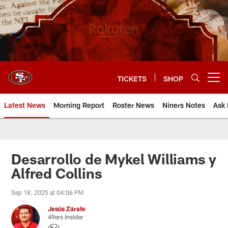
Skip
to
main
content
TICKETS
SHOP
Open menu button
Latest News
Morning Report
Roster News
Niners Notes
Ask 
Desarrollo de Mykel Williams y
Alfred Collins
Sep 18, 2025 at 04:06 PM
Jesús Zárate
49ers Insider