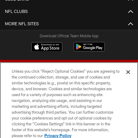
NFL CLUBS
MORE NFL SITES
Download Official Team Mobile App
Unless you click “Reject Optional Cookies” you are agreeing to
the continued collection, storage, and use of cookies and
similar technologies (e.g., pixels) on this specific property,
device, and browser. Cookies and similar technologies are
© 2026 Forty Niners Football Company LLC
used for a variety of purposes such as enhancing site
navigation, analyzing site usage, and assisting in our
TERMS AND CONDITIONS
marketing and advertising efforts, including targeted
advertising through third parties. You can further customize
PRIVACY POLICY
your cookie preferences and opt out of optional cookies by
clicking the “Cookies Settings” link in this banner or in the
ACCESSIBILITY
footer of this website’s homepage. For more information,
CONTACT US
please refer to our
Privacy Policy