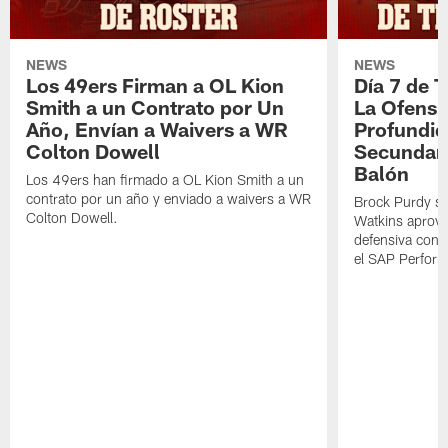
NEWS
NEWS
Los 49ers Firman a OL Kion
Día 7 de 
Smith a un Contrato por Un
La Ofensi
Año, Envían a Waivers a WR
Profundid
Colton Dowell
Secundari
Balón
Los 49ers han firmado a OL Kion Smith a un
contrato por un año y enviado a waivers a WR
Brock Purdy se
Colton Dowell.
Watkins aprove
defensiva cont
el SAP Performa