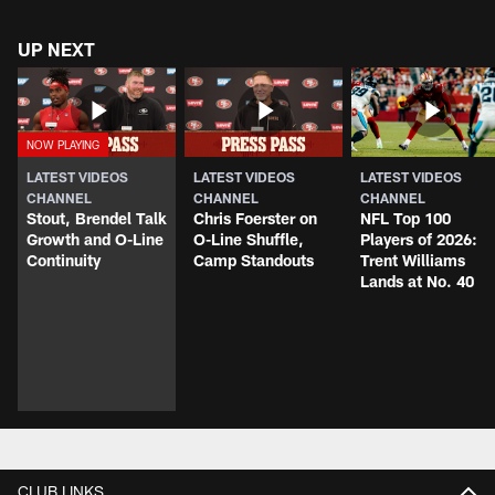
UP NEXT
LATEST VIDEOS
LATEST VIDEOS
LATEST VIDEOS
CHANNEL
CHANNEL
CHANNEL
Stout, Brendel Talk
Chris Foerster on
NFL Top 100
Growth and O-Line
O-Line Shuffle,
Players of 2026:
Continuity
Camp Standouts
Trent Williams
Lands at No. 40
CLUB LINKS