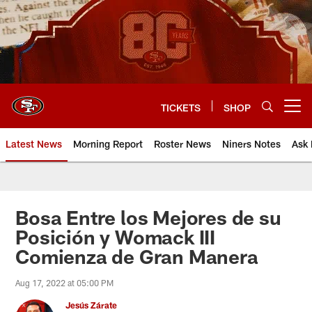
Skip
to
main
content
TICKETS
SHOP
Open menu button
Latest News
Morning Report
Roster News
Niners Notes
Ask 
Bosa Entre los Mejores de su
Posición y Womack III
Comienza de Gran Manera
Aug 17, 2022 at 05:00 PM
Jesús Zárate